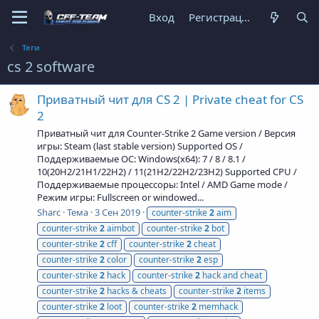
Вход
Регистрация
Теги
cs 2 software
Приватный чит для CS 2 | Private cheat for CS
2
Приватный чит для Counter-Strike 2 Game version / Версия
игры: Steam (last stable version) Supported OS /
Поддерживаемые ОС: Windows(x64): 7 / 8 / 8.1 /
10(20H2/21H1/22H2) / 11(21H2/22H2/23H2) Supported CPU /
Поддерживаемые процессоры: Intel / AMD Game mode /
Режим игры: Fullscreen or windowed...
Sharc
Тема
3 Сен 2019
counter-strike
2
aim
counter-strike
2
aimbot
counter-strike
2
bot
counter-strike
2
cff
counter-strike
2
cheat
counter-strike
2
color
counter-strike
2
esp
counter-strike
2
hack
counter-strike
2
hack and cheat
counter-strike
2
hacks & cheats
counter-strike
2
items
counter-strike
2
loot
counter-strike
2
memhack