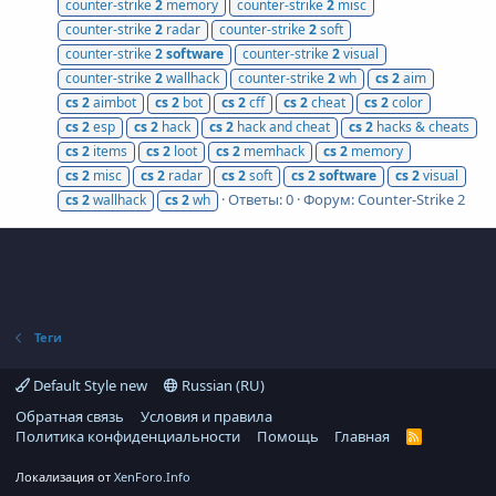
counter-strike
2
memory
counter-strike
2
misc
counter-strike
2
radar
counter-strike
2
soft
counter-strike
2
software
counter-strike
2
visual
counter-strike
2
wallhack
counter-strike
2
wh
cs
2
aim
cs
2
aimbot
cs
2
bot
cs
2
cff
cs
2
cheat
cs
2
color
cs
2
esp
cs
2
hack
cs
2
hack and cheat
cs
2
hacks & cheats
cs
2
items
cs
2
loot
cs
2
memhack
cs
2
memory
cs
2
misc
cs
2
radar
cs
2
soft
cs
2
software
cs
2
visual
Ответы: 0
Форум:
Counter-Strike 2
cs
2
wallhack
cs
2
wh
Теги
Default Style new
Russian (RU)
Обратная связь
Условия и правила
Политика конфиденциальности
Помощь
Главная
R
S
S
Локализация от
XenForo.Info