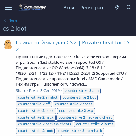
Вход
Регистрация
Теги
cs 2 loot
Приватный чит для CS 2 | Private cheat for CS
2
Приватный чит для Counter-Strike 2 Game version / Версия
игры: Steam (last stable version) Supported OS /
Поддерживаемые ОС: Windows(x64): 7 / 8 / 8.1 /
10(20H2/21H1/22H2) / 11(21H2/22H2/23H2) Supported CPU /
Поддерживаемые процессоры: Intel / AMD Game mode /
Режим игры: Fullscreen or windowed...
Sharc
Тема
3 Сен 2019
counter-strike
2
aim
counter-strike
2
aimbot
counter-strike
2
bot
counter-strike
2
cff
counter-strike
2
cheat
counter-strike
2
color
counter-strike
2
esp
counter-strike
2
hack
counter-strike
2
hack and cheat
counter-strike
2
hacks & cheats
counter-strike
2
items
counter-strike
2
loot
counter-strike
2
memhack