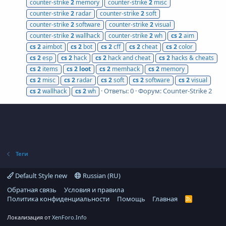
counter-strike
2
memory
counter-strike
2
misc
counter-strike
2
radar
counter-strike
2
soft
counter-strike
2
software
counter-strike
2
visual
counter-strike
2
wallhack
counter-strike
2
wh
cs
2
aim
cs
2
aimbot
cs
2
bot
cs
2
cff
cs
2
cheat
cs
2
color
cs
2
esp
cs
2
hack
cs
2
hack and cheat
cs
2
hacks & cheats
cs
2
items
cs
2
loot
cs
2
memhack
cs
2
memory
cs
2
misc
cs
2
radar
cs
2
soft
cs
2
software
cs
2
visual
Ответы: 0
Форум:
Counter-Strike 2
cs
2
wallhack
cs
2
wh
Теги
Default Style new
Russian (RU)
Обратная связь
Условия и правила
Политика конфиденциальности
Помощь
Главная
R
S
S
Локализация от
XenForo.Info