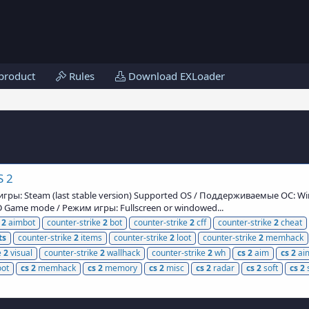
product
Rules
Download EXLoader
S 2
гры: Steam (last stable version) Supported OS / Поддерживаемые ОС: Wind
Game mode / Режим игры: Fullscreen or windowed...
e
2
aimbot
counter-strike
2
bot
counter-strike
2
cff
counter-strike
2
cheat
ts
counter-strike
2
items
counter-strike
2
loot
counter-strike
2
memhack
e
2
visual
counter-strike
2
wallhack
counter-strike
2
wh
cs
2
aim
cs
2
ai
oot
cs
2
memhack
cs
2
memory
cs
2
misc
cs
2
radar
cs
2
soft
cs
2