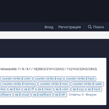
Вход
Регистрация
Поиск
ows(x64): 7 / 8 / 8.1 / 10(20H2/21H1/22H2) / 11(21H2/22H2/23H2)
counter-strike
2
color
counter-strike
2
esp
counter-strike
2
hack
counter-strike
2
memory
counter-strike
2
misc
counter-strike
2
radar
mbot
cs
2
bot
cs
2
cff
cs
2
cheat
cs
2
color
cs
2
esp
cs
2
hack
Ответы: 0
Форум:
software
cs
2
visual
cs
2
wallhack
cs
2
wh