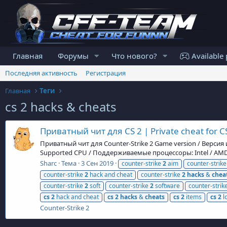
Главная
Форумы
Что нового?
Available 
Последняя активность
Регистрация
Главная
Теги
cs 2 hacks & cheats
Приватный чит для CS 2 | Private cheat for C
Приватный чит для Counter-Strike 2 Game version / Версия и
Supported CPU / Поддерживаемые процессоры: Intel / AMD 
Sharc
Тема
3 Сен 2019
counter-strike
2
aim
counter-strik
counter-strike
2
hack and cheat
counter-strike
2
hacks
&
chea
counter-strike
2
soft
counter-strike
2
software
counter-strik
cs
2
hack and cheat
cs
2
hacks
&
cheats
cs
2
items
cs
2
l
Counter-Strike 2