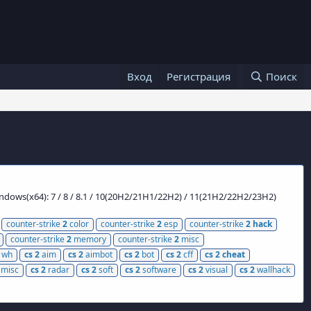
Вход
Регистрация
Поиск
ows(x64): 7 / 8 / 8.1 / 10(20H2/21H1/22H2) / 11(21H2/22H2/23H2)
counter-strike
2
color
counter-strike
2
esp
counter-strike
2
hack
counter-strike
2
memory
counter-strike
2
misc
wh
cs
2
aim
cs
2
aimbot
cs
2
bot
cs
2
cff
cs
2
cheat
misc
cs
2
radar
cs
2
soft
cs
2
software
cs
2
visual
cs
2
wallhack