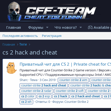
Главная
Форумы
Что нового?
Available 
Последняя активность
Регистрация
Главная
Теги
cs 2 hack and cheat
Приватный чит для CS 2 | Private cheat for C
Приватный чит для Counter-Strike 2 Game version / Версия и
Supported CPU / Поддерживаемые процессоры: Intel / AMD 
Sharc
Тема
3 Сен 2019
counter-strike
2
aim
counter-strik
counter-strike
2
hack
and
cheat
counter-strike
2
hack
s &
che
counter-strike
2
radar
counter-strike
2
soft
counter-strike
2
cs
2
color
cs
2
esp
cs
2
hack
cs
2
hack
and
cheat
cs
2
Ответы: 0
Форум:
Counter-Strike 2
cs
2
wh