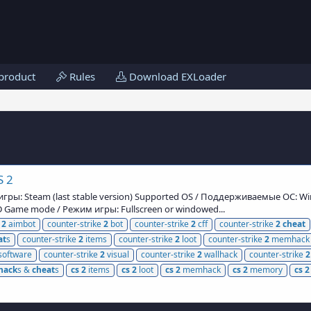
product
Rules
Download EXLoader
S 2
гры: Steam (last stable version) Supported OS / Поддерживаемые ОС: Wind
Game mode / Режим игры: Fullscreen or windowed...
e
2
aimbot
counter-strike
2
bot
counter-strike
2
cff
counter-strike
2
cheat
at
s
counter-strike
2
items
counter-strike
2
loot
counter-strike
2
memhack
software
counter-strike
2
visual
counter-strike
2
wallhack
counter-strike
2
hack
s &
cheat
s
cs
2
items
cs
2
loot
cs
2
memhack
cs
2
memory
cs
2