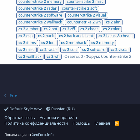
counter-strike
2
memory
counter-strike
2
misc
counter-strike
2
radar
counter-strike
2
soft
counter-strike
2
software
counter-strike
2
visual
counter-strike
2
wallhack
counter-strike
2
wh
cs
2
aim
cs
2
aimbot
cs
2
bot
cs
2
cff
cs
2
cheat
cs
2
color
cs
2
esp
cs
2
hack
cs
2
hack and cheat
cs
2
hacks & cheats
cs
2
items
cs
2
loot
cs
2
memhack
cs
2
memory
cs
2
misc
cs
2
radar
cs
2
soft
cs
2
software
cs
2
visual
Ответы: 0
Форум:
Counter-Strike 2
cs
2
wallhack
cs
2
wh
Теги
Default Style new
Russian (RU)
Обратная связь
Условия и правила
Политика конфиденциальности
Помощь
Главная
R
S
S
Локализация от
XenForo.Info