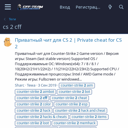
Вход
Регистрация
Теги
cs 2 cff
Приватный чит для CS 2 | Private cheat for CS
2
Приватный чит для Counter-Strike 2 Game version / Версия
игры: Steam (last stable version) Supported OS /
Поддерживаемые ОС: Windows(x64): 7 / 8 / 8.1 /
10(20H2/21H1/22H2) / 11(21H2/22H2/23H2) Supported CPU /
Поддерживаемые процессоры: Intel / AMD Game mode /
Режим игры: Fullscreen or windowed...
Sharc
Тема
3 Сен 2019
counter-strike
2
aim
counter-strike
2
aimbot
counter-strike
2
bot
counter-strike
2
cff
counter-strike
2
cheat
counter-strike
2
color
counter-strike
2
esp
counter-strike
2
hack
counter-strike
2
hack and cheat
counter-strike
2
hacks & cheats
counter-strike
2
items
counter-strike
2
loot
counter-strike
2
memhack