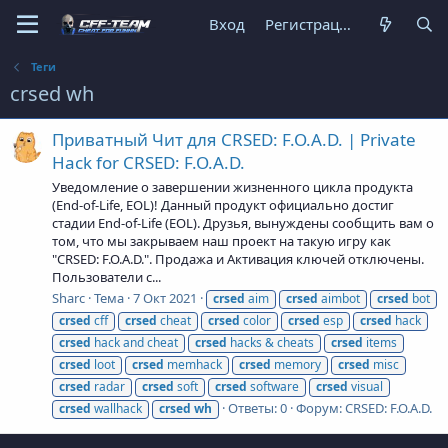
Вход
Регистрация
Теги
crsed wh
Приватный Чит для CRSED: F.O.A.D. | Private
Hack for CRSED: F.O.A.D.
Уведомление о завершении жизненного цикла продукта
(End-of-Life, EOL)! Данный продукт официально достиг
стадии End-of-Life (EOL). Друзья, вынуждены сообщить вам о
том, что мы закрываем наш проект на такую игру как
"CRSED: F.O.A.D.". Продажа и Активация ключей отключены.
Пользователи с...
Sharc
Тема
7 Окт 2021
crsed
aim
crsed
aimbot
crsed
bot
crsed
cff
crsed
cheat
crsed
color
crsed
esp
crsed
hack
crsed
hack and cheat
crsed
hacks & cheats
crsed
items
crsed
loot
crsed
memhack
crsed
memory
crsed
misc
crsed
radar
crsed
soft
crsed
software
crsed
visual
Ответы: 0
Форум:
CRSED: F.O.A.D.
crsed
wallhack
crsed
wh