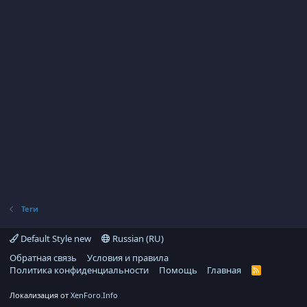
Теги
Default Style new
Russian (RU)
Обратная связь
Условия и правила
Политика конфиденциальности
Помощь
Главная
R
S
S
Локализация от
XenForo.Info