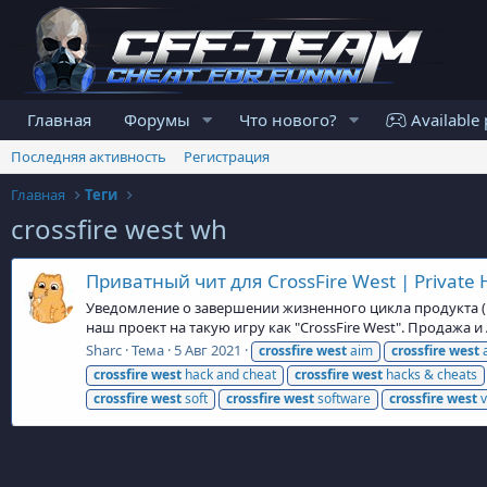
Главная
Форумы
Что нового?
Available 
Последняя активность
Регистрация
Главная
Теги
crossfire west wh
Приватный чит для CrossFire West | Private H
Уведомление о завершении жизненного цикла продукта (En
наш проект на такую игру как "CrossFire West". Продажа 
Sharc
Тема
5 Авг 2021
crossfire
west
aim
crossfire
west
a
crossfire
west
hack and cheat
crossfire
west
hacks & cheats
crossfire
west
soft
crossfire
west
software
crossfire
west
v