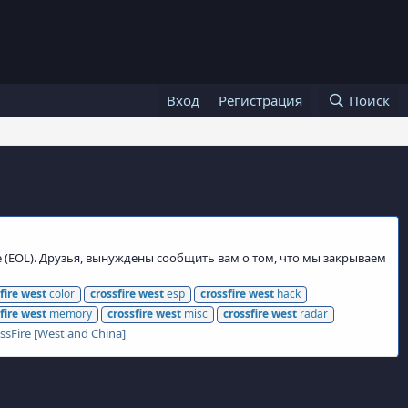
Вход
Регистрация
Поиск
e (EOL). Друзья, вынуждены сообщить вам о том, что мы закрываем
fire
west
color
crossfire
west
esp
crossfire
west
hack
fire
west
memory
crossfire
west
misc
crossfire
west
radar
ssFire [West and China]