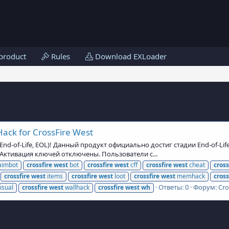
product
Rules
Download EXLoader
ack for CrossFire West
d-of-Life, EOL)! Данный продукт официально достиг стадии End-of-Lif
и Активация ключей отключены. Пользователи с...
imbot
crossfire
west
bot
crossfire
west
cff
crossfire
west
cheat
cross
crossfire
west
items
crossfire
west
loot
crossfire
west
memhack
cross
Ответы: 0
Форум:
Cro
isual
crossfire
west
wallhack
crossfire
west
wh