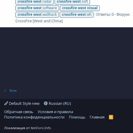
crossfire
west
radar
crossfire
west
soft
crossfire
west
software
crossfire
west
visual
Ответы: 0
Форум:
crossfire
west
wallhack
crossfire
west
wh
CrossFire [West and China]
Теги
Default Style new
Russian (RU)
Обратная связь
Условия и правила
Политика конфиденциальности
Помощь
Главная
R
S
S
Локализация от
XenForo.Info