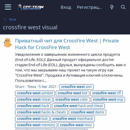
Вход
Регистрация
Теги
crossfire west visual
Приватный чит для CrossFire West | Private
Hack for CrossFire West
Уведомление о завершении жизненного цикла продукта
(End-of-Life, EOL)! Данный продукт официально достиг
стадии End-of-Life (EOL). Друзья, вынуждены сообщить вам о
том, что мы закрываем наш проект на такую игру как
"CrossFire West". Продажа и Активация ключей отключены.
Пользователи с...
Sharc
Тема
5 Авг 2021
crossfire
west
aim
crossfire
west
aimbot
crossfire
west
bot
crossfire
west
cff
crossfire
west
cheat
crossfire
west
color
crossfire
west
esp
crossfire
west
hack
crossfire
west
hack and cheat
crossfire
west
hacks & cheats
crossfire
west
items
crossfire
west
loot
crossfire
west
memhack
crossfire
west
memory
crossfire
west
misc