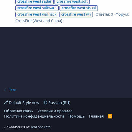
crossfire
west
radar
crossfire
west
soft
crossfire
west
software
crossfire
west
visual
Ответы: 0
Форум:
crossfire
west
wallhack
crossfire
west
wh
CrossFire [West and China]
Теги
Default Style new
Russian (RU)
Обратная связь
Условия и правила
Политика конфиденциальности
Помощь
Главная
R
S
S
Локализация от
XenForo.Info