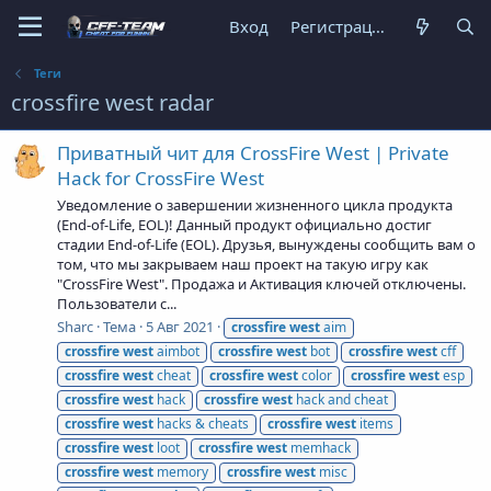
Вход
Регистрация
Теги
crossfire west radar
Приватный чит для CrossFire West | Private
Hack for CrossFire West
Уведомление о завершении жизненного цикла продукта
(End-of-Life, EOL)! Данный продукт официально достиг
стадии End-of-Life (EOL). Друзья, вынуждены сообщить вам о
том, что мы закрываем наш проект на такую игру как
"CrossFire West". Продажа и Активация ключей отключены.
Пользователи с...
Sharc
Тема
5 Авг 2021
crossfire
west
aim
crossfire
west
aimbot
crossfire
west
bot
crossfire
west
cff
crossfire
west
cheat
crossfire
west
color
crossfire
west
esp
crossfire
west
hack
crossfire
west
hack and cheat
crossfire
west
hacks & cheats
crossfire
west
items
crossfire
west
loot
crossfire
west
memhack
crossfire
west
memory
crossfire
west
misc