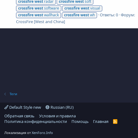
crossfire
west
radar
crossfire
west
soft
crossfire
west
software
crossfire
west
visual
Ответы: 0
Форум:
crossfire
west
wallhack
crossfire
west
wh
CrossFire [West and China]
Теги
Default Style new
Russian (RU)
Обратная связь
Условия и правила
Политика конфиденциальности
Помощь
Главная
R
S
S
Локализация от
XenForo.Info