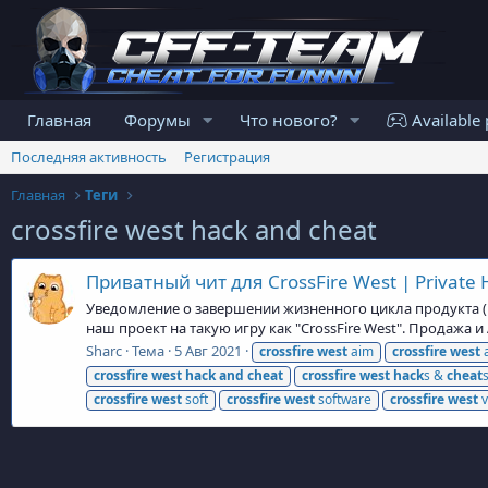
Главная
Форумы
Что нового?
Available 
Последняя активность
Регистрация
Главная
Теги
crossfire west hack and cheat
Приватный чит для CrossFire West | Private H
Уведомление о завершении жизненного цикла продукта (En
наш проект на такую игру как "CrossFire West". Продажа 
Sharc
Тема
5 Авг 2021
crossfire
west
aim
crossfire
west
a
crossfire
west
hack
and
cheat
crossfire
west
hack
s &
cheat
crossfire
west
soft
crossfire
west
software
crossfire
west
v