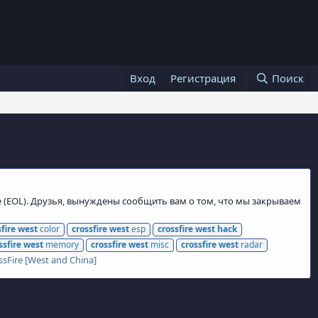
Вход
Регистрация
Поиск
e (EOL). Друзья, вынуждены сообщить вам о том, что мы закрываем
fire
west
color
crossfire
west
esp
crossfire
west
hack
ssfire
west
memory
crossfire
west
misc
crossfire
west
radar
ssFire [West and China]