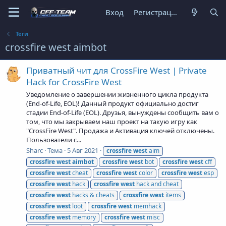
Вход
Регистрация
Теги
crossfire west aimbot
Приватный чит для CrossFire West | Private
Hack for CrossFire West
Уведомление о завершении жизненного цикла продукта
(End-of-Life, EOL)! Данный продукт официально достиг
стадии End-of-Life (EOL). Друзья, вынуждены сообщить вам о
том, что мы закрываем наш проект на такую игру как
"CrossFire West". Продажа и Активация ключей отключены.
Пользователи с...
Sharc
Тема
5 Авг 2021
crossfire
west
aim
crossfire
west
aimbot
crossfire
west
bot
crossfire
west
cff
crossfire
west
cheat
crossfire
west
color
crossfire
west
esp
crossfire
west
hack
crossfire
west
hack and cheat
crossfire
west
hacks & cheats
crossfire
west
items
crossfire
west
loot
crossfire
west
memhack
crossfire
west
memory
crossfire
west
misc