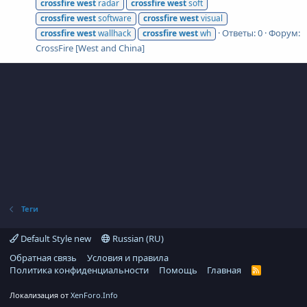
crossfire
west
radar
crossfire
west
soft
crossfire
west
software
crossfire
west
visual
Ответы: 0
Форум:
crossfire
west
wallhack
crossfire
west
wh
CrossFire [West and China]
Теги
Default Style new
Russian (RU)
Обратная связь
Условия и правила
Политика конфиденциальности
Помощь
Главная
R
S
S
Локализация от
XenForo.Info