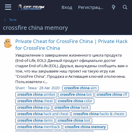
Вход
Регистрация
Теги
crossfire china memory
Private Cheat for CrossFire China | Private Hack
for CrossFire China
Уведомление о завершении жизненного цикла продукта
(End-of-Life, EOL)! Данный продукт официально достиг
стадии End-of-Life (EOL). Друзья, вынуждены сообщить вам о
том, что мы закрываем наш проект на такую игру как
"CrossFire China". Продажа и Активация ключей отключена.
Пользователи с...
Sharc
Тема
28 Авг 2020
crossfire
china
aim
crossfire
china
aimbot
crossfire
china
bot
crossfire
china
cff
crossfire
china
cheat
crossfire
china
color
crossfire
china
esp
crossfire
china
hack
crossfire
china
hack and cheat
crossfire
china
hacks & cheats
crossfire
china
items
crossfire
china
loot
crossfire
china
memhack
crossfire
china
memory