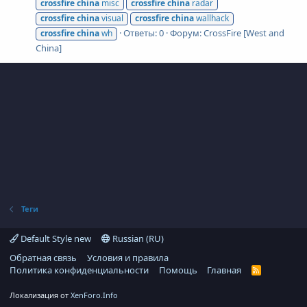
crossfire
china
misc
crossfire
china
radar
crossfire
china
visual
crossfire
china
wallhack
Ответы: 0
Форум:
CrossFire [West and
crossfire
china
wh
China]
Теги
Default Style new
Russian (RU)
Обратная связь
Условия и правила
Политика конфиденциальности
Помощь
Главная
R
S
S
Локализация от
XenForo.Info