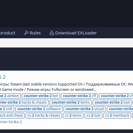
product
Rules
Download EXLoader
S 2
гры: Steam (last stable version) Supported OS / Поддерживаемые ОС: Wind
Game mode / Режим игры: Fullscreen or windowed...
ke
2
aimbot
counter-strike
2
bot
counter-strike
2
cff
counter-strike
2
ch
ter-strike
2
hacks & cheats
counter-strike
2
items
counter-strike
2
loot
ke
2
soft
counter-strike
2
software
counter-strike
2
visual
counter-strik
ack and cheat
cs
2
hacks & cheats
cs
2
items
cs
2
loot
cs
2
memhack
nter-Strike 2