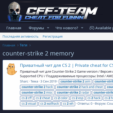
Главная
Форумы
Что нового?
Available 
Последняя активность
Регистрация
Главная
Теги
counter-strike 2 memory
Приватный чит для CS 2 | Private cheat for C
Приватный чит для Counter-Strike 2 Game version / Версия и
Supported CPU / Поддерживаемые процессоры: Intel / AMD 
Sharc
Тема
3 Сен 2019
counter-strike
2
aim
counter-stri
counter-strike
2
hack
counter-strike
2
hack and cheat
coun
counter-strike
2
misc
counter-strike
2
radar
counter-stri
cs
2
cff
cs
2
cheat
cs
2
color
cs
2
esp
cs
2
hack
cs
2
h
Ответы: 0
Форум:
Cou
cs
2
visual
cs
2
wallhack
cs
2
wh