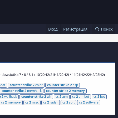
Вход
Регистрация
Поиск
ows(x64): 7 / 8 / 8.1 / 10(20H2/21H1/22H2) / 11(21H2/22H2/23H2)
eat
counter-strike
2
color
counter-strike
2
esp
counter-strike
2
memhack
counter-strike
2
memory
e
2
wallhack
counter-strike
2
wh
cs
2
aim
cs
2
aimbot
cs
2
bot
cs
2
memory
cs
2
misc
cs
2
radar
cs
2
soft
cs
2
software