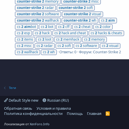
counter-strike
2
memory
counter-strike
2
misc
counter-strike
2
radar
counter-strike
2
soft
counter-strike
2
software
counter-strike
2
visual
counter-strike
2
wallhack
counter-strike
2
wh
cs
2
aim
cs
2
aim
bot
cs
2
bot
cs
2
cff
cs
2
cheat
cs
2
color
cs
2
esp
cs
2
hack
cs
2
hack and cheat
cs
2
hacks & cheats
cs
2
items
cs
2
loot
cs
2
memhack
cs
2
memory
cs
2
misc
cs
2
radar
cs
2
soft
cs
2
software
cs
2
visual
Ответы: 0
Форум:
Counter-Strike 2
cs
2
wallhack
cs
2
wh
Теги
Default Style new
Russian (RU)
Обратная связь
Условия и правила
Политика конфиденциальности
Помощь
Главная
R
S
S
Локализация от
XenForo.Info