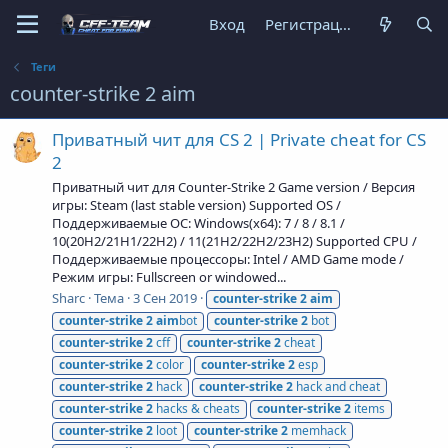
Вход
Регистрация
Теги
counter-strike 2 aim
Приватный чит для CS 2 | Private cheat for CS
2
Приватный чит для Counter-Strike 2 Game version / Версия
игры: Steam (last stable version) Supported OS /
Поддерживаемые ОС: Windows(x64): 7 / 8 / 8.1 /
10(20H2/21H1/22H2) / 11(21H2/22H2/23H2) Supported CPU /
Поддерживаемые процессоры: Intel / AMD Game mode /
Режим игры: Fullscreen or windowed...
Sharc
Тема
3 Сен 2019
counter-strike
2
aim
counter-strike
2
aim
bot
counter-strike
2
bot
counter-strike
2
cff
counter-strike
2
cheat
counter-strike
2
color
counter-strike
2
esp
counter-strike
2
hack
counter-strike
2
hack and cheat
counter-strike
2
hacks & cheats
counter-strike
2
items
counter-strike
2
loot
counter-strike
2
memhack