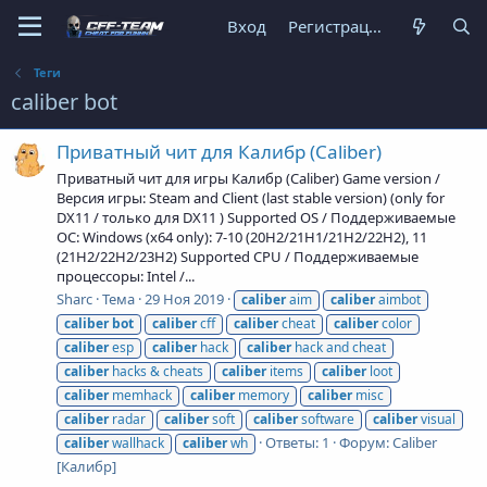
Вход
Регистрация
Теги
caliber bot
Приватный чит для Калибр (Сaliber)
Приватный чит для игры Калибр (Сaliber) Game version /
Версия игры: Steam and Client (last stable version) (only for
DX11 / только для DX11 ) Supported OS / Поддерживаемые
ОС: Windows (x64 only): 7-10 (20H2/21H1/21H2/22H2), 11
(21H2/22H2/23H2) Supported CPU / Поддерживаемые
процессоры: Intel /...
Sharc
Тема
29 Ноя 2019
caliber
aim
caliber
aimbot
caliber
bot
caliber
cff
caliber
cheat
caliber
color
caliber
esp
caliber
hack
caliber
hack and cheat
caliber
hacks & cheats
caliber
items
caliber
loot
caliber
memhack
caliber
memory
caliber
misc
caliber
radar
caliber
soft
caliber
software
caliber
visual
Ответы: 1
Форум:
Caliber
caliber
wallhack
caliber
wh
[Калибр]