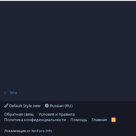
Теги
Default Style new
Russian (RU)
Обратная связь
Условия и правила
Политика конфиденциальности
Помощь
Главная
R
S
S
Локализация от
XenForo.Info