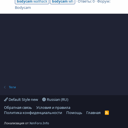
Ответы: 0
Форум:
bodycam
wallhack
bodycam
wh
Bodycam
Теги
Default Style new
Russian (RU)
Обратная связь
Условия и правила
Политика конфиденциальности
Помощь
Главная
R
S
S
Локализация от
XenForo.Info