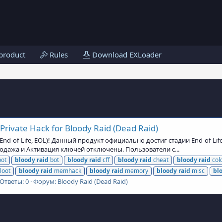
product
Rules
Download EXLoader
rivate Hack for Bloody Raid (Dead Raid)
d-of-Life, EOL)! Данный продукт официально достиг стадии End-of-Lif
Продажа и Активация ключей отключены. Пользователи с...
ot
bloody
raid
bot
bloody
raid
cff
bloody
raid
cheat
bloody
raid
col
loot
bloody
raid
memhack
bloody
raid
memory
bloody
raid
misc
bl
Ответы: 0
Форум:
Bloody Raid (Dead Raid)