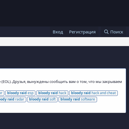
Вход
Регистрация
Поиск
e (EOL). Друзья, вынуждены сообщить вам о том, что мы закрываем
or
bloody
raid
esp
bloody
raid
hack
bloody
raid
hack and cheat
oody
raid
radar
bloody
raid
soft
bloody
raid
software