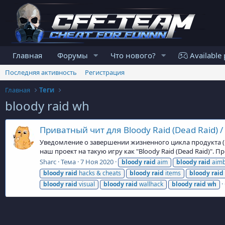
Главная
Форумы
Что нового?
Available 
Последняя активность
Регистрация
Главная
Теги
bloody raid wh
Приватный чит для Bloody Raid (Dead Raid) / P
Уведомление о завершении жизненного цикла продукта (En
наш проект на такую игру как "Bloody Raid (Dead Raid)". 
Sharc
Тема
7 Ноя 2020
bloody
raid
aim
bloody
raid
aimb
bloody
raid
hacks & cheats
bloody
raid
items
bloody
raid
bloody
raid
visual
bloody
raid
wallhack
bloody
raid
wh