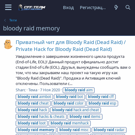
Вход
Регистрация
Теги
bloody raid memory
Приватный чит для Bloody Raid (Dead Raid) /
Private Hack for Bloody Raid (Dead Raid)
Уведомление о завершении жизненного цикла продукта
(End-of-Life, EOL)! Данный продукт официально достиг
стадии End-of-Life (EOL). Друзья, вынуждены сообщить вам о
том, что мы закрываем наш проект на такую игру как
"Bloody Raid (Dead Raid)". Продажа и Активация ключей
отключены. Пользователи с...
Sharc
Тема
7 Ноя 2020
bloody
raid
aim
bloody
raid
aimbot
bloody
raid
bot
bloody
raid
cff
bloody
raid
cheat
bloody
raid
color
bloody
raid
esp
bloody
raid
hack
bloody
raid
hack and cheat
bloody
raid
hacks & cheats
bloody
raid
items
bloody
raid
loot
bloody
raid
memhack
bloody
raid
memory
bloody
raid
misc
bloody
raid
radar