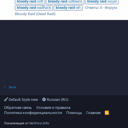
bloody
raid
soft
bloody
raid
software
bloody
raid
visual
Ответы: 0
Форум:
bloody
raid
wallhack
bloody
raid
wh
Bloody Raid (Dead Raid)
Теги
Default Style new
Russian (RU)
Обратная связь
Условия и правила
Политика конфиденциальности
Помощь
Главная
R
S
S
Локализация от
XenForo.Info