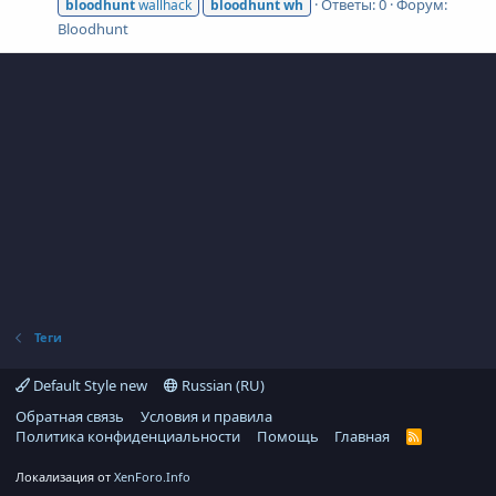
Ответы: 0
Форум:
bloodhunt
wallhack
bloodhunt
wh
Bloodhunt
Теги
Default Style new
Russian (RU)
Обратная связь
Условия и правила
Политика конфиденциальности
Помощь
Главная
R
S
S
Локализация от
XenForo.Info