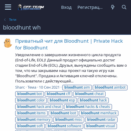
Вход
Регистрация
Теги
bloodhunt wh
Приватный чит для Bloodhunt | Private Hack
for Bloodhunt
Уведомление о завершении жизненного цикла продукта
(End-of-Life, EOL)! Данный продукт официально достиг
стадии End-of-Life (EOL). Друзья, вынуждены сообщить вам о
том, что мы закрываем наш проект на такую игру как
"Bloodhunt". Продажа и Активация ключей отключены.
Пользователи с действующей...
Sharc
Тема
10 Сен 2021
bloodhunt
aim
bloodhunt
aimbot
bloodhunt
bot
bloodhunt
cff
bloodhunt
cheat
bloodhunt
color
bloodhunt
esp
bloodhunt
hack
bloodhunt
hack and cheat
bloodhunt
hacks & cheats
bloodhunt
items
bloodhunt
loot
bloodhunt
memhack
bloodhunt
memory
bloodhunt
misc
bloodhunt
radar
bloodhunt
soft
bloodhunt
software
bloodhunt
visual