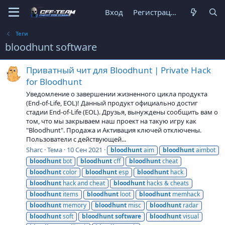
Вход
Регистрация
Теги
bloodhunt software
Приватный чит для Bloodhunt | Private Hack
for Bloodhunt
Уведомление о завершении жизненного цикла продукта
(End-of-Life, EOL)! Данный продукт официально достиг
стадии End-of-Life (EOL). Друзья, вынуждены сообщить вам о
том, что мы закрываем наш проект на такую игру как
"Bloodhunt". Продажа и Активация ключей отключены.
Пользователи с действующей...
Sharc
Тема
10 Сен 2021
bloodhunt
aim
bloodhunt
aimbot
bloodhunt
bot
bloodhunt
cff
bloodhunt
cheat
bloodhunt
color
bloodhunt
esp
bloodhunt
hack
bloodhunt
hack and cheat
bloodhunt
hacks & cheats
bloodhunt
items
bloodhunt
loot
bloodhunt
memhack
bloodhunt
memory
bloodhunt
misc
bloodhunt
radar
bloodhunt
soft
bloodhunt
software
bloodhunt
visual