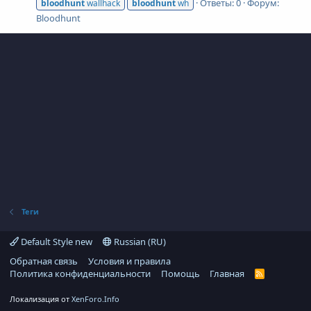
Ответы: 0
Форум:
bloodhunt
wallhack
bloodhunt
wh
Bloodhunt
Теги
Default Style new
Russian (RU)
Обратная связь
Условия и правила
Политика конфиденциальности
Помощь
Главная
R
S
S
Локализация от
XenForo.Info