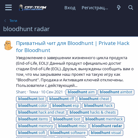
Вход
Регистрация
Теги
bloodhunt radar
Приватный чит для Bloodhunt | Private Hack
for Bloodhunt
Уведомление о завершении жизненного цикла продукта
(End-of-Life, EOL)! Данный продукт официально достиг
стадии End-of-Life (EOL). Друзья, вынуждены сообщить вам о
том, что мы закрываем наш проект на такую игру как
"Bloodhunt". Продажа и Активация ключей отключены.
Пользователи с действующей...
Sharc
Тема
10 Сен 2021
bloodhunt
aim
bloodhunt
aimbot
bloodhunt
bot
bloodhunt
cff
bloodhunt
cheat
bloodhunt
color
bloodhunt
esp
bloodhunt
hack
bloodhunt
hack and cheat
bloodhunt
hacks & cheats
bloodhunt
items
bloodhunt
loot
bloodhunt
memhack
bloodhunt
memory
bloodhunt
misc
bloodhunt
radar
bloodhunt
soft
bloodhunt
software
bloodhunt
visual