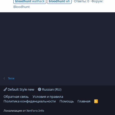
Ответы: 0
Форум:
bloodhunt
wallhack
bloodhunt
wh
Bloodhunt
Теги
Default Style new
Russian (RU)
Обратная связь
Условия и правила
Политика конфиденциальности
Помощь
Главная
R
S
S
Локализация от
XenForo.Info