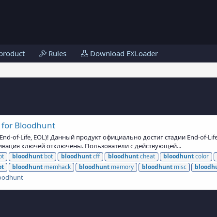
product
Rules
Download EXLoader
 for Bloodhunt
d-of-Life, EOL)! Данный продукт официально достиг стадии End-of-Lif
тивация ключей отключены. Пользователи с действующей...
ot
bloodhunt
bot
bloodhunt
cff
bloodhunt
cheat
bloodhunt
color
ot
bloodhunt
memhack
bloodhunt
memory
bloodhunt
misc
bloodh
oodhunt