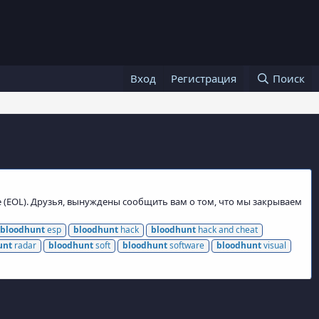
Вход
Регистрация
Поиск
e (EOL). Друзья, вынуждены сообщить вам о том, что мы закрываем
bloodhunt
esp
bloodhunt
hack
bloodhunt
hack and cheat
unt
radar
bloodhunt
soft
bloodhunt
software
bloodhunt
visual