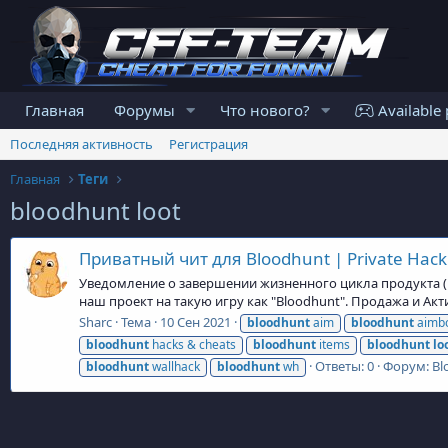
Главная
Форумы
Что нового?
Available 
Последняя активность
Регистрация
Главная
Теги
bloodhunt loot
Приватный чит для Bloodhunt | Private Hack
Уведомление о завершении жизненного цикла продукта (En
наш проект на такую игру как "Bloodhunt". Продажа и Ак
Sharc
Тема
10 Сен 2021
bloodhunt
aim
bloodhunt
aimb
bloodhunt
hacks & cheats
bloodhunt
items
bloodhunt
lo
Ответы: 0
Форум:
Bl
bloodhunt
wallhack
bloodhunt
wh