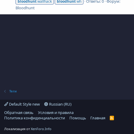
Ответы: 0
Форум:
bloodhunt
wallhack
bloodhunt
wh
Bloodhunt
Теги
Default Style new
Russian (RU)
Обратная связь
Условия и правила
Политика конфиденциальности
Помощь
Главная
R
S
S
Локализация от
XenForo.Info