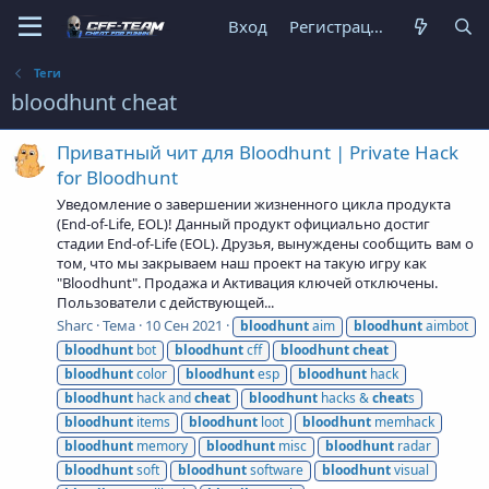
Вход
Регистрация
Теги
bloodhunt cheat
Приватный чит для Bloodhunt | Private Hack
for Bloodhunt
Уведомление о завершении жизненного цикла продукта
(End-of-Life, EOL)! Данный продукт официально достиг
стадии End-of-Life (EOL). Друзья, вынуждены сообщить вам о
том, что мы закрываем наш проект на такую игру как
"Bloodhunt". Продажа и Активация ключей отключены.
Пользователи с действующей...
Sharc
Тема
10 Сен 2021
bloodhunt
aim
bloodhunt
aimbot
bloodhunt
bot
bloodhunt
cff
bloodhunt
cheat
bloodhunt
color
bloodhunt
esp
bloodhunt
hack
bloodhunt
hack and
cheat
bloodhunt
hacks &
cheat
s
bloodhunt
items
bloodhunt
loot
bloodhunt
memhack
bloodhunt
memory
bloodhunt
misc
bloodhunt
radar
bloodhunt
soft
bloodhunt
software
bloodhunt
visual