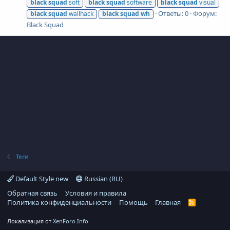
black
squad
soft
black
squad
software
black
squad
visual
Ответы: 0
Форум:
black
squad
wallhack
black
squad
wh
Black Squad
Теги
Default Style new
Russian (RU)
Обратная связь
Условия и правила
Политика конфиденциальности
Помощь
Главная
R
S
S
Локализация от
XenForo.Info