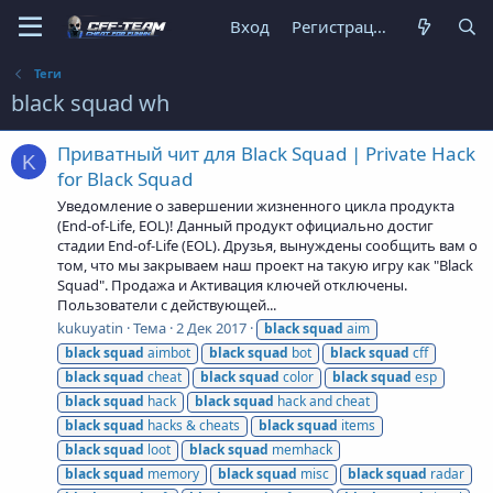
Вход
Регистрация
Теги
black squad wh
Приватный чит для Black Squad | Private Hack
K
for Black Squad
Уведомление о завершении жизненного цикла продукта
(End-of-Life, EOL)! Данный продукт официально достиг
стадии End-of-Life (EOL). Друзья, вынуждены сообщить вам о
том, что мы закрываем наш проект на такую игру как "Black
Squad". Продажа и Активация ключей отключены.
Пользователи с действующей...
kukuyatin
Тема
2 Дек 2017
black
squad
aim
black
squad
aimbot
black
squad
bot
black
squad
cff
black
squad
cheat
black
squad
color
black
squad
esp
black
squad
hack
black
squad
hack and cheat
black
squad
hacks & cheats
black
squad
items
black
squad
loot
black
squad
memhack
black
squad
memory
black
squad
misc
black
squad
radar