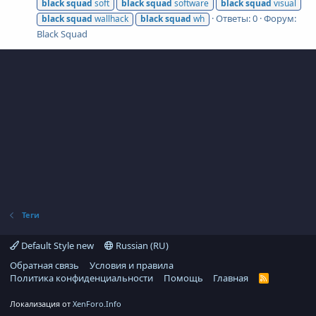
black
squad
soft
black
squad
software
black
squad
visual
Ответы: 0
Форум:
black
squad
wallhack
black
squad
wh
Black Squad
Теги
Default Style new
Russian (RU)
Обратная связь
Условия и правила
Политика конфиденциальности
Помощь
Главная
R
S
S
Локализация от
XenForo.Info