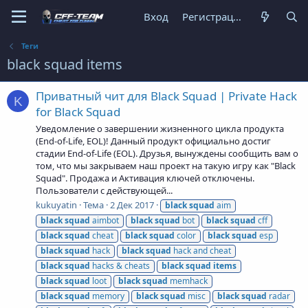
Вход
Регистрация
Теги
black squad items
Приватный чит для Black Squad | Private Hack
K
for Black Squad
Уведомление о завершении жизненного цикла продукта
(End-of-Life, EOL)! Данный продукт официально достиг
стадии End-of-Life (EOL). Друзья, вынуждены сообщить вам о
том, что мы закрываем наш проект на такую игру как "Black
Squad". Продажа и Активация ключей отключены.
Пользователи с действующей...
kukuyatin
Тема
2 Дек 2017
black
squad
aim
black
squad
aimbot
black
squad
bot
black
squad
cff
black
squad
cheat
black
squad
color
black
squad
esp
black
squad
hack
black
squad
hack and cheat
black
squad
hacks & cheats
black
squad
items
black
squad
loot
black
squad
memhack
black
squad
memory
black
squad
misc
black
squad
radar