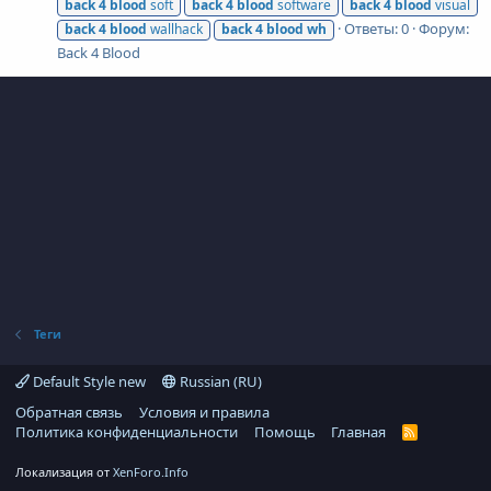
back
4
blood
soft
back
4
blood
software
back
4
blood
visual
Ответы: 0
Форум:
back
4
blood
wallhack
back
4
blood
wh
Back 4 Blood
Теги
Default Style new
Russian (RU)
Обратная связь
Условия и правила
Политика конфиденциальности
Помощь
Главная
R
S
S
Локализация от
XenForo.Info