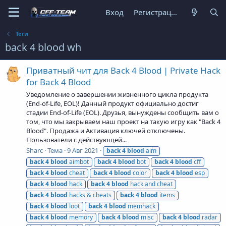
Вход
Регистрация
Теги
back 4 blood wh
Приватный чит для Back 4 Blood | Private Hack
for Back 4 Blood
Уведомление о завершении жизненного цикла продукта
(End-of-Life, EOL)! Данный продукт официально достиг
стадии End-of-Life (EOL). Друзья, вынуждены сообщить вам о
том, что мы закрываем наш проект на такую игру как "Back 4
Blood". Продажа и Активация ключей отключены.
Пользователи с действующей...
Sharc
Тема
9 Авг 2021
back
4
blood
aim
back
4
blood
aimbot
back
4
blood
bot
back
4
blood
cff
back
4
blood
cheat
back
4
blood
color
back
4
blood
esp
back
4
blood
hack
back
4
blood
hack and cheat
back
4
blood
hacks & cheats
back
4
blood
items
back
4
blood
loot
back
4
blood
memhack
back
4
blood
memory
back
4
blood
misc
back
4
blood
radar