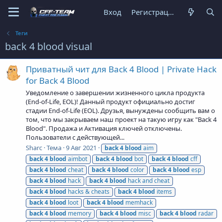
Вход
Регистрация
Теги
back 4 blood visual
Приватный чит для Back 4 Blood | Private Hack
for Back 4 Blood
Уведомление о завершении жизненного цикла продукта
(End-of-Life, EOL)! Данный продукт официально достиг
стадии End-of-Life (EOL). Друзья, вынуждены сообщить вам о
том, что мы закрываем наш проект на такую игру как "Back 4
Blood". Продажа и Активация ключей отключены.
Пользователи с действующей...
Sharc
Тема
9 Авг 2021
back
4
blood
aim
back
4
blood
aimbot
back
4
blood
bot
back
4
blood
cff
back
4
blood
cheat
back
4
blood
color
back
4
blood
esp
back
4
blood
hack
back
4
blood
hack and cheat
back
4
blood
hacks & cheats
back
4
blood
items
back
4
blood
loot
back
4
blood
memhack
back
4
blood
memory
back
4
blood
misc
back
4
blood
radar