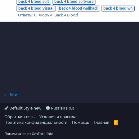
back
4
blood
soft
back
4
blood
software
back
4
blood
visual
back
4
blood
wallhack
back
4
blood
wh
Ответы: 0
Форум:
Back 4 Blood
Теги
Default Style new
Russian (RU)
Обратная связь
Условия и правила
Политика конфиденциальности
Помощь
Главная
R
S
S
Локализация от
XenForo.Info