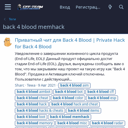
Вход
Регистрация
Теги
back 4 blood memhack
Приватный чит для Back 4 Blood | Private Hack
for Back 4 Blood
Уведомление о завершении жизненного цикла продукта
(End-of-Life, EOL)! Данный продукт официально достиг
стадии End-of-Life (EOL). Друзья, вынуждены сообщить вам о
том, что мы закрываем наш проект на такую игру как "Back 4
Blood". Продажа и Активация ключей отключены.
Пользователи с действующей...
Sharc
Тема
9 Авг 2021
back
4
blood
aim
back
4
blood
aimbot
back
4
blood
bot
back
4
blood
cff
back
4
blood
cheat
back
4
blood
color
back
4
blood
esp
back
4
blood
hack
back
4
blood
hack and cheat
back
4
blood
hacks & cheats
back
4
blood
items
back
4
blood
loot
back
4
blood
memhack
back
4
blood
memory
back
4
blood
misc
back
4
blood
radar