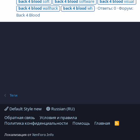
back
4
blood
soft
back
4
blood
software
back
4
blood
visual
Ответы: 0
Форум:
back
4
blood
wallhack
back
4
blood
wh
Back 4 Blood
Теги
Default Style new
Russian (RU)
Обратная связь
Условия и правила
Политика конфиденциальности
Помощь
Главная
R
S
S
Локализация от
XenForo.Info