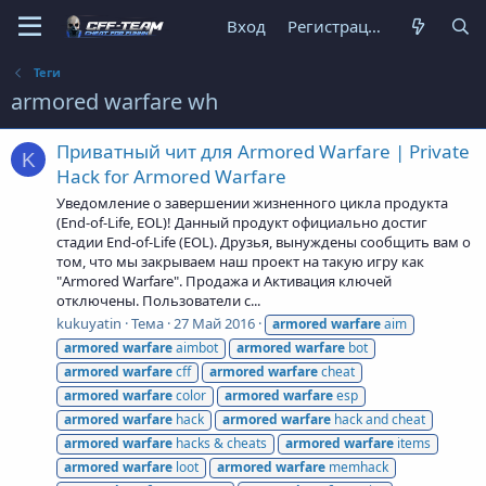
Вход
Регистрация
Теги
armored warfare wh
Приватный чит для Armored Warfare | Private
K
Hack for Armored Warfare
Уведомление о завершении жизненного цикла продукта
(End-of-Life, EOL)! Данный продукт официально достиг
стадии End-of-Life (EOL). Друзья, вынуждены сообщить вам о
том, что мы закрываем наш проект на такую игру как
"Armored Warfare". Продажа и Активация ключей
отключены. Пользователи с...
kukuyatin
Тема
27 Май 2016
armored
warfare
aim
armored
warfare
aimbot
armored
warfare
bot
armored
warfare
cff
armored
warfare
cheat
armored
warfare
color
armored
warfare
esp
armored
warfare
hack
armored
warfare
hack and cheat
armored
warfare
hacks & cheats
armored
warfare
items
armored
warfare
loot
armored
warfare
memhack