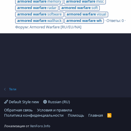
armored
warfare
memory
armored
warfare
misc
armored
warfare
radar
armored
warfare
soft
armored
warfare
software
armored
warfare
visual
Ответы: 0
armored
warfare
wallhack
armored
warfare
wh
Форум:
Armored Warfare [RU/EU/NA]
Теги
Default Style new
Russian (RU)
Обратная связь
Условия и правила
Политика конфиденциальности
Помощь
Главная
R
S
S
Локализация от
XenForo.Info