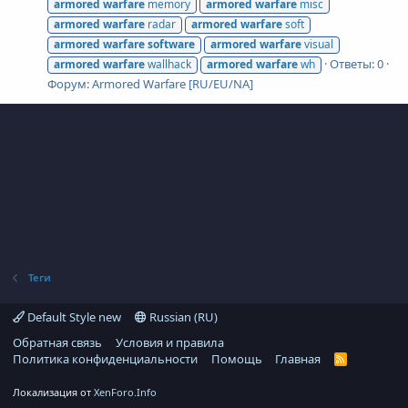
armored
warfare
memory
armored
warfare
misc
armored
warfare
radar
armored
warfare
soft
armored
warfare
software
armored
warfare
visual
Ответы: 0
armored
warfare
wallhack
armored
warfare
wh
Форум:
Armored Warfare [RU/EU/NA]
Теги
Default Style new
Russian (RU)
Обратная связь
Условия и правила
Политика конфиденциальности
Помощь
Главная
R
S
S
Локализация от
XenForo.Info