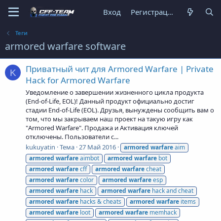
Вход
Регистрация
Теги
armored warfare software
Приватный чит для Armored Warfare | Private
K
Hack for Armored Warfare
Уведомление о завершении жизненного цикла продукта
(End-of-Life, EOL)! Данный продукт официально достиг
стадии End-of-Life (EOL). Друзья, вынуждены сообщить вам о
том, что мы закрываем наш проект на такую игру как
"Armored Warfare". Продажа и Активация ключей
отключены. Пользователи с...
kukuyatin
Тема
27 Май 2016
armored
warfare
aim
armored
warfare
aimbot
armored
warfare
bot
armored
warfare
cff
armored
warfare
cheat
armored
warfare
color
armored
warfare
esp
armored
warfare
hack
armored
warfare
hack and cheat
armored
warfare
hacks & cheats
armored
warfare
items
armored
warfare
loot
armored
warfare
memhack