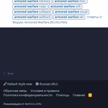
armored
warfare
memory
armored
warfare
misc
armored
warfare
radar
armored
warfare
soft
armored
warfare
software
armored
warfare
visual
Ответы: 0
armored
warfare
wallhack
armored
warfare
wh
Форум:
Armored Warfare [RU/EU/NA]
Теги
Default Style new
Russian (RU)
Обратная связь
Условия и правила
Политика конфиденциальности
Помощь
Главная
R
S
S
Локализация от
XenForo.Info