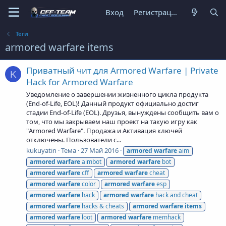
Вход
Регистрация
Теги
armored warfare items
Приватный чит для Armored Warfare | Private
K
Hack for Armored Warfare
Уведомление о завершении жизненного цикла продукта
(End-of-Life, EOL)! Данный продукт официально достиг
стадии End-of-Life (EOL). Друзья, вынуждены сообщить вам о
том, что мы закрываем наш проект на такую игру как
"Armored Warfare". Продажа и Активация ключей
отключены. Пользователи с...
kukuyatin
Тема
27 Май 2016
armored
warfare
aim
armored
warfare
aimbot
armored
warfare
bot
armored
warfare
cff
armored
warfare
cheat
armored
warfare
color
armored
warfare
esp
armored
warfare
hack
armored
warfare
hack and cheat
armored
warfare
hacks & cheats
armored
warfare
items
armored
warfare
loot
armored
warfare
memhack