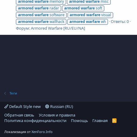
armored
warfare
memory
armored
warfare
misc
armored
warfare
radar
armored
warfare
soft
armored
warfare
software
armored
warfare
visual
Ответы: 0
armored
warfare
wallhack
armored
warfare
wh
Форум:
Armored Warfare [RU/EU/NA]
Теги
Default Style new
Russian (RU)
Обратная связь
Условия и правила
Политика конфиденциальности
Помощь
Главная
R
S
S
Локализация от
XenForo.Info