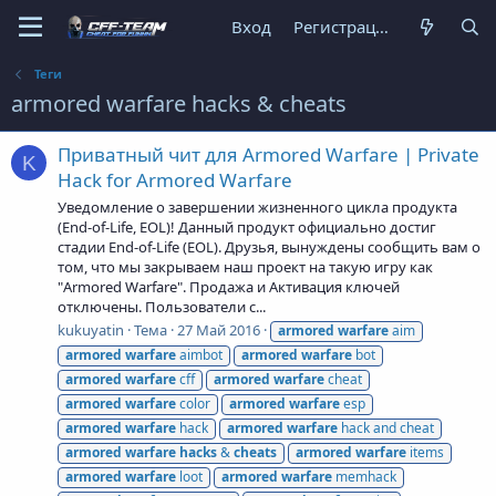
Вход
Регистрация
Теги
armored warfare hacks & cheats
Приватный чит для Armored Warfare | Private
K
Hack for Armored Warfare
Уведомление о завершении жизненного цикла продукта
(End-of-Life, EOL)! Данный продукт официально достиг
стадии End-of-Life (EOL). Друзья, вынуждены сообщить вам о
том, что мы закрываем наш проект на такую игру как
"Armored Warfare". Продажа и Активация ключей
отключены. Пользователи с...
kukuyatin
Тема
27 Май 2016
armored
warfare
aim
armored
warfare
aimbot
armored
warfare
bot
armored
warfare
cff
armored
warfare
cheat
armored
warfare
color
armored
warfare
esp
armored
warfare
hack
armored
warfare
hack and cheat
armored
warfare
hacks
&
cheats
armored
warfare
items
armored
warfare
loot
armored
warfare
memhack