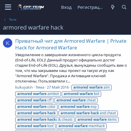
Вход
Регистрация
Теги
armored warfare hack
Приватный чит для Armored Warfare | Private
K
Hack for Armored Warfare
Уведомление о завершении жизненного цикла продукта
(End-of-Life, EOL)! Данный продукт официально достиг
стадии End-of-Life (EOL). Друзья, вынуждены сообщить вам о
том, что мы закрываем наш проект на такую игру как
"Armored Warfare". Продажа и Активация ключей
отключены. Пользователи с...
kukuyatin
Тема
27 Май 2016
armored
warfare
aim
armored
warfare
aimbot
armored
warfare
bot
armored
warfare
cff
armored
warfare
cheat
armored
warfare
color
armored
warfare
esp
armored
warfare
hack
armored
warfare
hack
and cheat
armored
warfare
hack
s & cheats
armored
warfare
items
armored
warfare
loot
armored
warfare
memhack