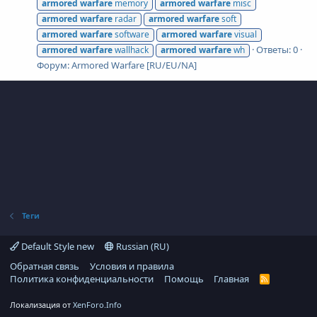
armored
warfare
memory
armored
warfare
misc
armored
warfare
radar
armored
warfare
soft
armored
warfare
software
armored
warfare
visual
Ответы: 0
armored
warfare
wallhack
armored
warfare
wh
Форум:
Armored Warfare [RU/EU/NA]
Теги
Default Style new
Russian (RU)
Обратная связь
Условия и правила
Политика конфиденциальности
Помощь
Главная
R
S
S
Локализация от
XenForo.Info