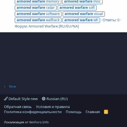
armored
warfare
memory
armored
warfare
misc
armored
warfare
radar
armored
warfare
soft
armored
warfare
software
armored
warfare
visual
Ответы: 0
armored
warfare
wallhack
armored
warfare
wh
Форум:
Armored Warfare [RU/EU/NA]
Теги
Default Style new
Russian (RU)
Обратная связь
Условия и правила
Политика конфиденциальности
Помощь
Главная
R
S
S
Локализация от
XenForo.Info