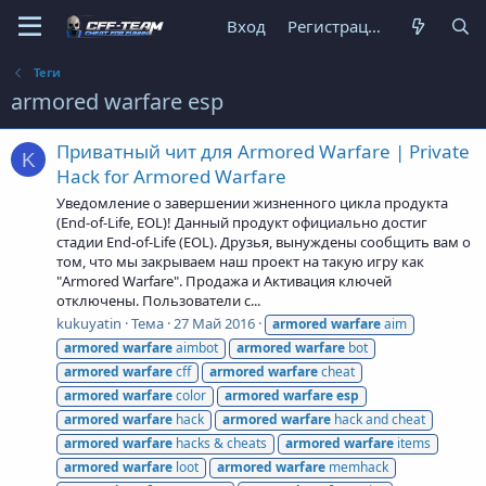
Вход
Регистрация
Теги
armored warfare esp
Приватный чит для Armored Warfare | Private
K
Hack for Armored Warfare
Уведомление о завершении жизненного цикла продукта
(End-of-Life, EOL)! Данный продукт официально достиг
стадии End-of-Life (EOL). Друзья, вынуждены сообщить вам о
том, что мы закрываем наш проект на такую игру как
"Armored Warfare". Продажа и Активация ключей
отключены. Пользователи с...
kukuyatin
Тема
27 Май 2016
armored
warfare
aim
armored
warfare
aimbot
armored
warfare
bot
armored
warfare
cff
armored
warfare
cheat
armored
warfare
color
armored
warfare
esp
armored
warfare
hack
armored
warfare
hack and cheat
armored
warfare
hacks & cheats
armored
warfare
items
armored
warfare
loot
armored
warfare
memhack