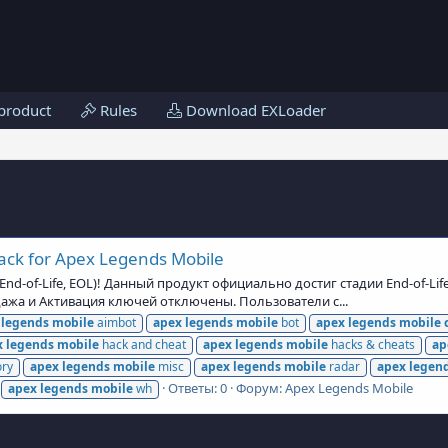
product
Rules
Download EXLoader
ck for Apex Legends Mobile
d-of-Life, EOL)! Данный продукт официально достиг стадии End-of-Lif
дажа и Активация ключей отключены. Пользователи с...
legends
mobile
aimbot
apex
legends
mobile
bot
apex
legends
mobile
x
legends
mobile
hack and cheat
apex
legends
mobile
hacks & cheats
ap
ry
apex
legends
mobile
misc
apex
legends
mobile
radar
apex
legen
Ответы: 0
Форум:
Apex Legends Mobile
apex
legends
mobile
wh