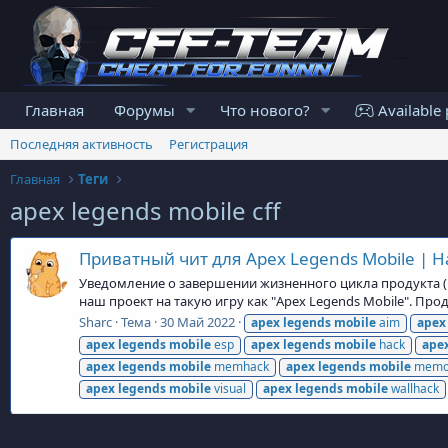
Главная
Форумы
Что нового?
Available 
Последняя активность
Регистрация
Главная
Теги
apex legends mobile cff
Приватный чит для Apex Legends Mobile | Ha
Уведомление о завершении жизненного цикла продукта (En
наш проект на такую игру как "Apex Legends Mobile". Про
Sharc
Тема
30 Май 2022
apex
legends
mobile
aim
apex
apex
legends
mobile
esp
apex
legends
mobile
hack
ape
apex
legends
mobile
memhack
apex
legends
mobile
memo
apex
legends
mobile
visual
apex
legends
mobile
wallhack