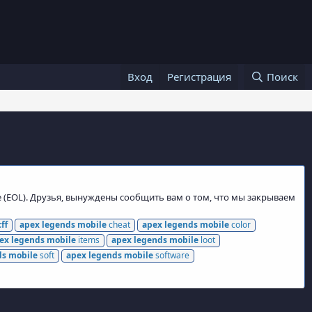
Вход
Регистрация
Поиск
e (EOL). Друзья, вынуждены сообщить вам о том, что мы закрываем
cff
apex
legends
mobile
cheat
apex
legends
mobile
color
ex
legends
mobile
items
apex
legends
mobile
loot
ds
mobile
soft
apex
legends
mobile
software