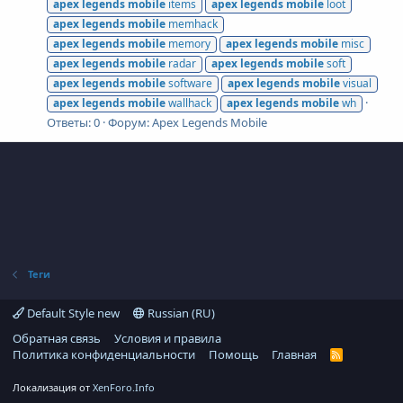
apex
legends
mobile
items
apex
legends
mobile
loot
apex
legends
mobile
memhack
apex
legends
mobile
memory
apex
legends
mobile
misc
apex
legends
mobile
radar
apex
legends
mobile
soft
apex
legends
mobile
software
apex
legends
mobile
visual
apex
legends
mobile
wallhack
apex
legends
mobile
wh
Ответы: 0
Форум:
Apex Legends Mobile
Теги
Default Style new
Russian (RU)
Обратная связь
Условия и правила
Политика конфиденциальности
Помощь
Главная
R
S
S
Локализация от
XenForo.Info