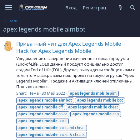
Вход
Регистрация
Теги
apex legends mobile aimbot
Приватный чит для Apex Legends Mobile |
Hack for Apex Legends Mobile
Уведомление о завершении жизненного цикла продукта
(End-of-Life, EOL)! Данный продукт официально достиг
стадии End-of-Life (EOL). Друзья, вынуждены сообщить вам о
том, что мы закрываем наш проект на такую игру как "Apex
Legends Mobile". Продажа и Активация ключей отключены.
Пользователи с...
Sharc
Тема
30 Май 2022
apex
legends
mobile
aim
apex
legends
mobile
aimbot
apex
legends
mobile
bot
apex
legends
mobile
cff
apex
legends
mobile
cheat
apex
legends
mobile
color
apex
legends
mobile
esp
apex
legends
mobile
hack
apex
legends
mobile
hack and cheat
apex
legends
mobile
hacks & cheats