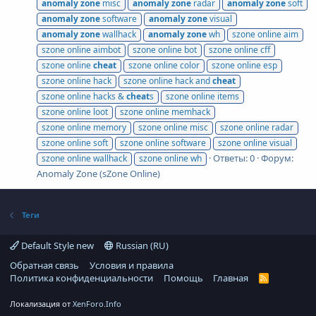
anomaly
zone
misc
anomaly
zone
radar
anomaly
zone
soft
anomaly
zone
software
anomaly
zone
visual
anomaly
zone
wallhack
anomaly
zone
wh
szone online aim
szone online aimbot
szone online bot
szone online cff
szone online
cheat
szone online color
szone online esp
szone online hack
szone online hack and
cheat
szone online hacks &
cheat
s
szone online items
szone online loot
szone online memhack
szone online memory
szone online misc
szone online radar
szone online soft
szone online software
szone online visual
Ответы: 0
Форум:
szone online wallhack
szone online wh
Anomaly Zone (sZone Online)
Теги
Default Style new
Russian (RU)
Обратная связь
Условия и правила
Политика конфиденциальности
Помощь
Главная
R
S
S
Локализация от
XenForo.Info