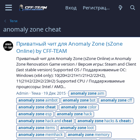
Вход
Регистрация
Теги
anomaly zone cheat
Приватный чит для Anomaly Zone (sZone
Online) by CFF-TEAM
Приватный чит для Anomaly Zone (sZone Online) и Anomaly
Zone Renovation Game version / Версия игры: Steam and Client
(last stable version) Supported OS / Поддерживаемые ОС:
Windows (x64 only): 10(20H2/21H1/21H2/22H2),
11(21H2/22H2/23H2) Supported CPU / Поддерживаемые
процессоры: Intel / AMD...
Admin
Тема
19 Дек 2015
anomaly
zone
aim
anomaly
zone
aimbot
anomaly
zone
bot
anomaly
zone
cff
anomaly
zone
cheat
anomaly
zone
color
anomaly
zone
esp
anomaly
zone
hack
anomaly
zone
hack and
cheat
anomaly
zone
hacks &
cheat
s
anomaly
zone
items
anomaly
zone
loot
anomaly
zone
memhack
anomaly
zone
memory