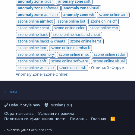
anomaly
zone
radar
anomaly
zone
soft
anomaly
zone
software
anomaly
zone
visual
anomaly
zone
wallhack
anomaly
zone
wh
szone online aim
szone online
aimbot
szone online bot
szone online cff
szone online cheat
szone online color
szone online esp
szone online hack
szone online hack and cheat
szone online hacks & cheats
szone online items
szone online loot
szone online memhack
szone online memory
szone online misc
szone online radar
szone online soft
szone online software
szone online visual
Ответы: 0
Форум:
szone online wallhack
szone online wh
Anomaly Zone (sZone Online)
Теги
Default Style new
Russian (RU)
Обратная связь
Условия и правила
Политика конфиденциальности
Помощь
Главная
R
S
S
Локализация от
XenForo.Info