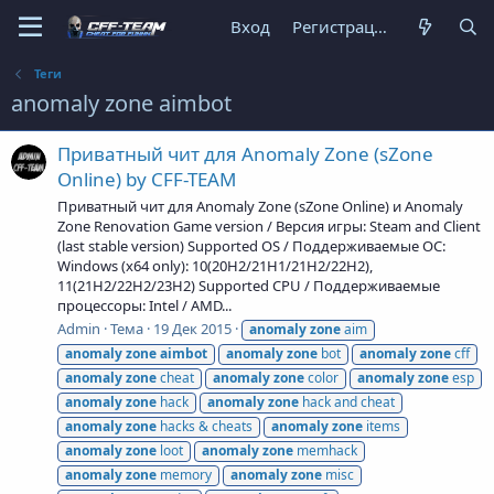
Вход
Регистрация
Теги
anomaly zone aimbot
Приватный чит для Anomaly Zone (sZone
Online) by CFF-TEAM
Приватный чит для Anomaly Zone (sZone Online) и Anomaly
Zone Renovation Game version / Версия игры: Steam and Client
(last stable version) Supported OS / Поддерживаемые ОС:
Windows (x64 only): 10(20H2/21H1/21H2/22H2),
11(21H2/22H2/23H2) Supported CPU / Поддерживаемые
процессоры: Intel / AMD...
Admin
Тема
19 Дек 2015
anomaly
zone
aim
anomaly
zone
aimbot
anomaly
zone
bot
anomaly
zone
cff
anomaly
zone
cheat
anomaly
zone
color
anomaly
zone
esp
anomaly
zone
hack
anomaly
zone
hack and cheat
anomaly
zone
hacks & cheats
anomaly
zone
items
anomaly
zone
loot
anomaly
zone
memhack
anomaly
zone
memory
anomaly
zone
misc