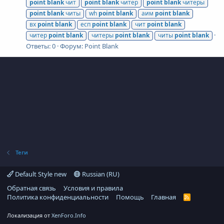
point
blank
чит
point
blank
читер
point
blank
читеры
point
blank
читы
wh
point
blank
аим
point
blank
вх
point
blank
есп
point
blank
чит
point
blank
читер
point
blank
читеры
point
blank
читы
point
blank
Ответы: 0
Форум:
Point Blank
Теги
Default Style new
Russian (RU)
Обратная связь
Условия и правила
Политика конфиденциальности
Помощь
Главная
R
S
S
Локализация от
XenForo.Info