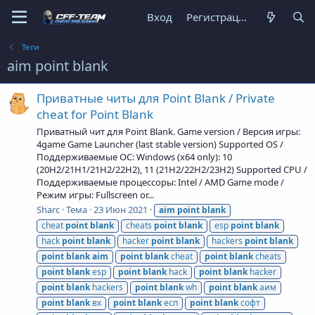
Вход
Регистрация
Теги
aim point blank
Приватные читы для Point Blank / Private
cheat for Point Blank
Приватный чит для Point Blank. Game version / Версия игры:
4game Game Launcher (last stable version) Supported OS /
Поддерживаемые ОС: Windows (x64 only): 10
(20H2/21H1/21H2/22H2), 11 (21H2/22H2/23H2) Supported CPU /
Поддерживаемые процессоры: Intel / AMD Game mode /
Режим игры: Fullscreen or...
Sharc
Тема
23 Июн 2021
aim
point
blank
cheat
point
blank
cheats
point
blank
esp
point
blank
hack
point
blank
hacker
point
blank
hackers
point
blank
point
blank
aim
point
blank
cheat
point
blank
cheats
point
blank
esp
point
blank
hack
point
blank
hacker
point
blank
hackers
point
blank
wh
point
blank
аим
point
blank
вх
point
blank
есп
point
blank
софт