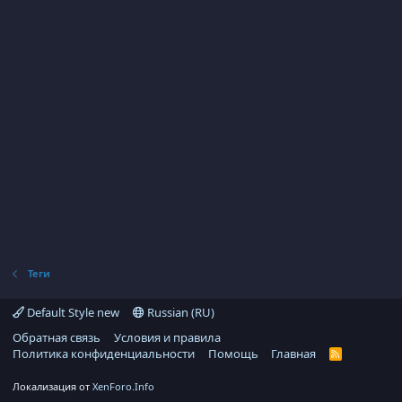
Теги
Default Style new
Russian (RU)
Обратная связь
Условия и правила
Политика конфиденциальности
Помощь
Главная
R
S
S
Локализация от
XenForo.Info