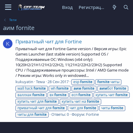
Вход
Регистрация
Теги
аим fornite
Приватный чит для Fortine
K
Приватный чит для Fortine Game version / Версия игры: Epic
Games Launcher (last stable version) Supported OS /
Поддерживаемые ОС: Windows (x64 only):
10(20H2/21H1/21H2/22H2), 11(21H2/22H2/23H2) Supported
CPU / Поддерживаемые процессоры: Intel / AMD Game mode
/ Режим игры: Works only in windowed...
kukuyatin
Тема
28 Сен 2017
esp
fornite
fornite
читы
wall hack
fornite
wh
fornite
аим
fornite
аим
бот
fornite
валлхак
fornite
вх
fornite
есп
fornite
купить чит
fornite
купить чит для
fornite
купить чит на
fornite
приватный чит для
fornite
чит для
fornite
читы
fornite
Ответы: 0
Форум:
Fortine
читы для
fornite