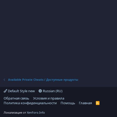
Available Private Cheats / Доступные продукты
Default Style new
Russian (RU)
Обратная связь
Условия и правила
Политика конфиденциальности
Помощь
Главная
R
S
S
Локализация от
XenForo.Info