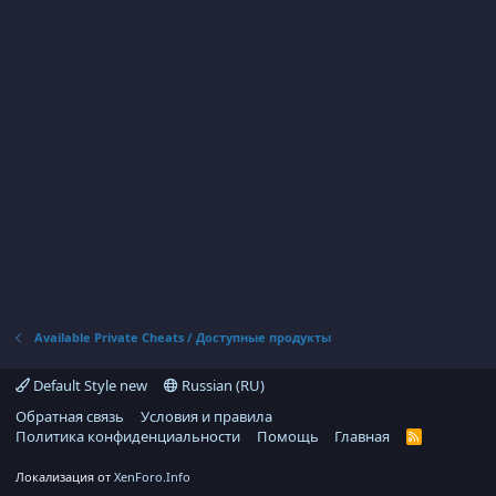
Available Private Cheats / Доступные продукты
Default Style new
Russian (RU)
Обратная связь
Условия и правила
Политика конфиденциальности
Помощь
Главная
R
S
S
Локализация от
XenForo.Info