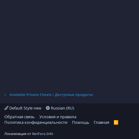
Available Private Cheats / Доступные продукты
Default Style new
Russian (RU)
Обратная связь
Условия и правила
Политика конфиденциальности
Помощь
Главная
R
S
S
Локализация от
XenForo.Info