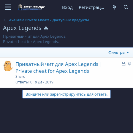
Вход
Регистрация
Available Private Cheats / Доступные продукты
Apex Legends 🔥
Приватный чит для Apex Legends.
Private cheat for Apex Legends.
Фильтры
З
З
Приватный чит для Apex Legends |
а
а
Private cheat for Apex Legends
к
к
Sharc
р
р
Ответы
0
9 Дек 2019
ы
е
Войдите или зарегистрируйтесь для ответа.
т
п
а
л
е
о