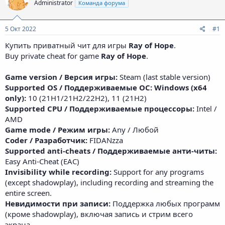
Administrator
Команда форума
5 Окт 2022
#1
Купить приватный чит для игры
Ray of Hope
.
Buy private cheat for game
Ray of Hope
.
Game version / Версия игры:
Steam (last stable version)
Supported OS / Поддерживаемые ОС: Windows (x64
only):
10 (21H1/21H2/22H2), 11 (21H2)
Supported CPU / Поддерживаемые процессоры:
Intel /
AMD
Game mode / Режим игры:
Any / Любой
Coder / Разработчик:
FIDANzza
Supported anti-cheats / Поддерживаемые анти-читы:
Easy Anti-Cheat (EAC)
Invisibility while recording:
Support for any programs
(except shadowplay), including recording and streaming the
entire screen.
Невидимости при записи:
Поддержка любых программ
(кроме shadowplay), включая запись и стрим всего
экрана.