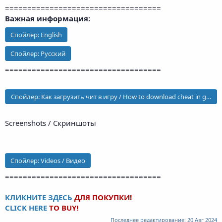
===================================
Важная информация:
Спойлер:
English
Спойлер:
Русский
===================================
Спойлер:
Как загрузить чит в игру / How to download cheat in game
Screenshots / Скриншоты
Спойлер:
Videos / Видео
===================================
КЛИКНИТЕ ЗДЕСЬ
ДЛЯ ПОКУПКИ!
CLICK HERE
TO BUY!
Последнее редактирование:
20 Авг 2024