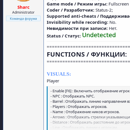
Game mode / Режим игры:
Fullscree
Sharc
Coder / Разработчик:
Status-2;
Administrator
Supported anti-cheats / Поддержив
Команда форума
Invisibility while recording:
No.
Невидимости при записи:
Нет.
Status / Статус:
===============================
FUNCTIONS / ФУНКЦИИ:
===============================
VISUALS:
Player
- Enable [F6] : Включить отображение игроко
- NPC : Отображать NPC.
- Barrel : Отображать линию направления в
- Players : Отображать игроков.
- Name : Отображение ников игроков.
- Arrows : Отображать стрелки указывающи
- Distance : Отображать расстояние до игро
- Line : Отображать линии к игрокам.