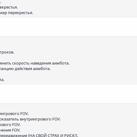
.
екрестья.
змер перекрестья.
игроков.
менить скорость наведения аимбота.
станцию действия аимбота.
та.
иигрового FOV.
показатель внутриигрового FOV.
рового FOV.
енения FOV.
е передвижение [НА СВОЙ СТРАХ И РИСК!].