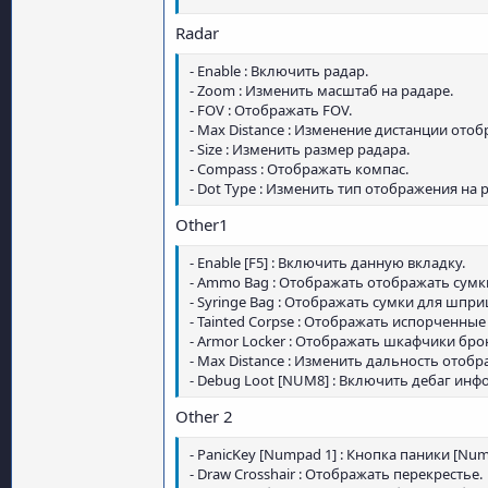
- Box : Отображать 2D квадраты вокруг игр
- Max Distance : Изменить дальность отоб
Radar
- Enable : Включить радар.
- Zoom : Изменить масштаб на радаре.
- FOV : Отображать FOV.
- Max Distance : Изменение дистанции ото
- Size : Изменить размер радара.
- Compass : Отображать компас.
- Dot Type : Изменить тип отображения на
Other1
- Enable [F5] : Включить данную вкладку.
- Ammo Bag : Отображать отображать сумк
- Syringe Bag : Отображать сумки для шпри
- Tainted Corpse : Отображать испорченные
- Armor Locker : Отображать шкафчики бро
- Max Distance : Изменить дальность отобр
- Debug Loot [NUM8] : Включить дебаг ин
Other 2
- PanicKey [Numpad 1] : Кнопка паники [Num
- Draw Crosshair : Отображать перекрестье.