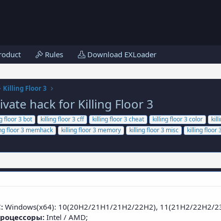
roduct
Rules
Download EXLoader
Killing Floor 3
vate hack for Killing Floor 3
ng floor 3 bot
killing floor 3 cff
killing floor 3 cheat
killing floor 3 color
kill
ling floor 3 memhack
killing floor 3 memory
killing floor 3 misc
killing floor
:
Windows(x64): 10(20H2/21H1/21H2/22H2), 11(21H2/22H2/2
процессоры:
Intel / AMD;