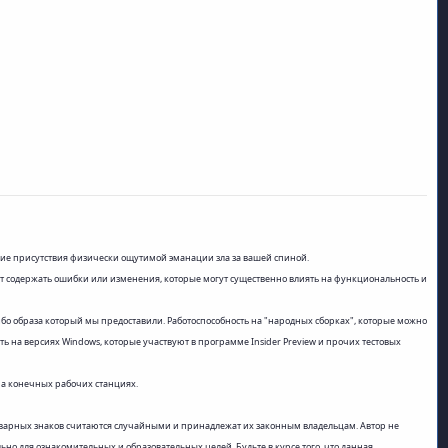
ние присутствия физически ощутимой эманации зла за вашей спиной.
ут содержать ошибки или изменения, которые могут существенно влиять на функциональность и
о образа который мы предоставили. Работоспособность на "народных сборках", которые можно
 на версиях Windows, которые участвуют в программе Insider Preview и прочих тестовых
а конечных рабочих станциях.
оварных знаков считаются случайными и принадлежат их законным владельцам. Автор не
но для ознакомительных и образовательных целей. Будьте в курсе того, что данная