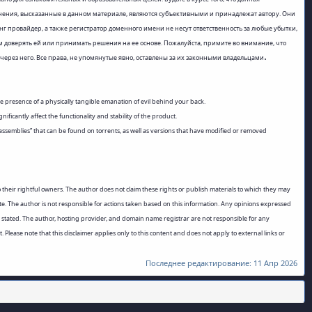
нения, высказанные в данном материале, являются субъективными и принадлежат автору. Они
 провайдер, а также регистратор доменного имени не несут ответственность за любые убытки,
 доверять ей или принимать решения на ее основе. Пожалуйста, примите во внимание, что
.
 через него. Все права, не упомянутые явно, оставлены за их законными владельцами
the presence of a physically tangible emanation of evil behind your back.
icantly affect the functionality and stability of the product.
assemblies” that can be found on torrents, as well as versions that have modified or removed
o their rightful owners. The author does not claim these rights or publish materials to which they may
ete. The author is not responsible for actions taken based on this information. Any opinions expressed
ly stated. The author, hosting provider, and domain name registrar are not responsible for any
Please note that this disclaimer applies only to this content and does not apply to external links or
Последнее редактирование:
11 Апр 2026