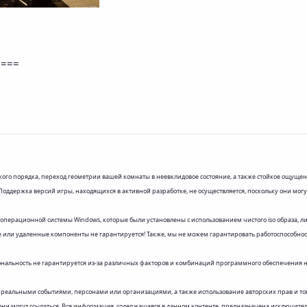
====
ого порядка, переход геометрии вашей комнаты в неевклидовое состояние, а также стойкое ощуще
Поддержка версий игры, находящихся в активной разработке, не осуществляется, поскольку они мог
рационной системы Windows, которые были установлены с использованием чистого iso образа, либ
 или удаленные компоненты не гарантируется! Также, мы не можем гарантировать работоспособность
нальность не гарантируется из-за различных факторов и комбинаций программного обеспечения н
 реальными событиями, персонами или организациями, а также использование авторских прав и т
они могут ссылаться. Вся информация, содержащаяся в данном контенте, предназначена исключитель