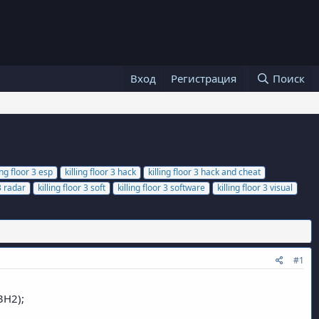
Вход
Регистрация
Поиск
ing floor 3 esp
killing floor 3 hack
killing floor 3 hack and cheat
 3 radar
killing floor 3 soft
killing floor 3 software
killing floor 3 visual
#1
3H2);