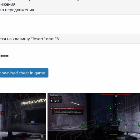
вижения.
ого передвижения.
тся на клавишу "Insert" или F6.
====
 download cheat in game