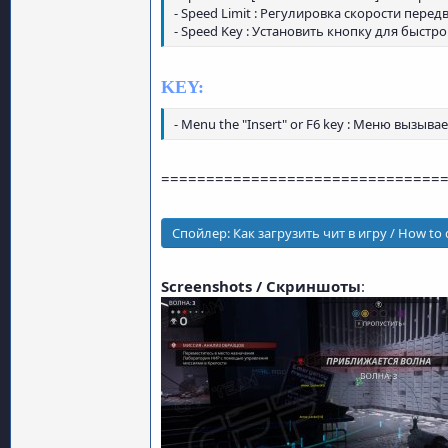
- Speed Limit : Регулировка скорости перед
- Speed Key : Установить кнопку для быстр
KEY:
- Menu the "Insert" or F6 key : Меню вызывае
===============================
Спойлер:
Как загрузить чит в игру / How to
Screenshots / Скриншоты
: