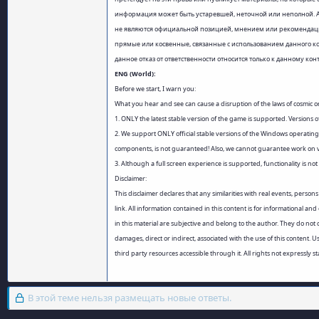
информация может быть устаревшей, неточной или неполной. А
не являются официальной позицией, мнением или рекомендацией
прямые или косвенные, связанные с использованием данного к
данное отказ от ответственности относится только к данному к
ENG (World):
Before we start, I warn you:
What you hear and see can cause a disruption of the laws of cosmic ord
1. ONLY the latest stable version of the game is supported. Versions 
2. We support ONLY official stable versions of the Windows operating
components, is not guaranteed! Also, we cannot guarantee work on v
3. Although a full screen experience is supported, functionality is 
Disclaimer:
This disclaimer declares that any similarities with real events, perso
link. All information contained in this content is for informational 
in this material are subjective and belong to the author. They do not
damages, direct or indirect, associated with the use of this content. 
third party resources accessible through it. All rights not expressly 
В этой теме нельзя размещать новые ответы.