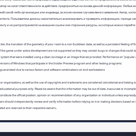
втор не несет ответственности за действия, предпринятые на основе данной информации. Любые м
 какой-либо организации или индивида, за исключением случаев явного заявления. Автор, хостинг
онтента. Пользователи должны самостоятельно анализировать и проверять информацию, прежде чем
онтенту и не распространяется на внешние ссылки или сторонние ресурсы, на которые можно перейти
er, the transition of the geometry of your room to a non-Euclidean state, as well as a persistent feeling of 
of the game under active development are not supported as they may contain bugs or changes that could signif
 system that were installed using a clean iso image or an image that we provided. Performance on “popular 
ersions of Windows that participate in the Insider Preview program and other testing programs.
not guaranteed due to various factors and software combinations on end workstations.
ns or organizations, as well as the use of copyrights and trademarks are considered coincidental and belong t
and educational purposes only. Please be aware that this information may be out of date, inaccurate or incompl
 constitute the official position, opinion or recommendation of any organization or individual unless express
Users should independently review and verify information before relying on it or making decisions based on it. 
.
stated are reserved to their respective owners