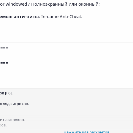
n or windowed / Полноэкранный или оконный;
аемые анти-читы:
In-game Anti-Cheat.
====
====
в [F6].
згляда игроков.
е на игроков.
ков.
Нажмите для раскрытия...