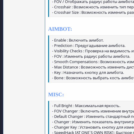
- FOV / Отображать радиус работы аимбота
- Crosshair : Возможность изменить тип пер
- Crosshair Size : Возможность изменить ра
AIMBOT:
- Enable : Включить аимбот.
- Prediction : Предугадывание аимбота.
- Visibility Checks : Проверка на видимость 
- FOV : Изменить радиус работы аимбота.
- Smooth Compensations : Возможность из
- Max Distance : Возможность изменить ди
- Key : Назначить кнопку для аимбота.
- Bone : Возможность выбрать кость аимбо
MISC:
- Full Bright : Максимальная яркость.
- FOV Changer : Включить изменение внутр
- Default Changer : Изменить стандартный 
- Changer : Изменить показатель внутрииг
- Changer Key : Установить кнопку для изм
- SpeedHack [AT ONE`S OWN RISK] : Быстро