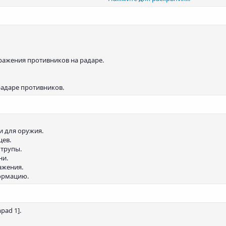
оков.
ражения игроков.
бражения противников на радаре.
 радаре противников.
и для оружия.
цев.
 трупы.
ни.
ажения.
формацию.
pad 1].