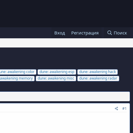
Вход
Регистрация
Поиск
une: awakening color
dune: awakening esp
dune: awakening hack
 awakening memory
dune: awakening misc
dune: awakening radar
#1