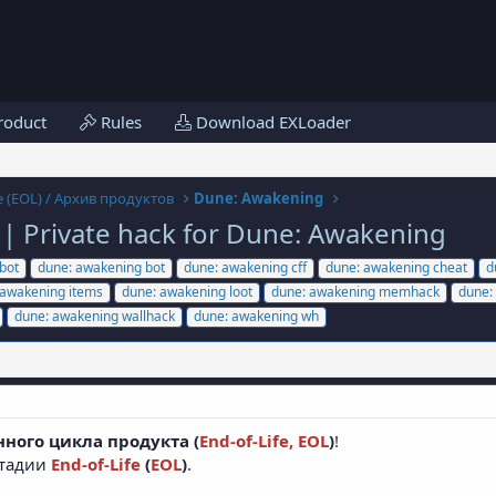
roduct
Rules
Download EXLoader
fe (EOL) / Архив продуктов
Dune: Awakening
 Private hack for Dune: Awakening
bot
dune: awakening bot
dune: awakening cff
dune: awakening cheat
d
 awakening items
dune: awakening loot
dune: awakening memhack
dune:
dune: awakening wallhack
dune: awakening wh
ного цикла продукта (
End-of-Life, EOL
)
!
стадии
End-of-Life
(
EOL
)
.