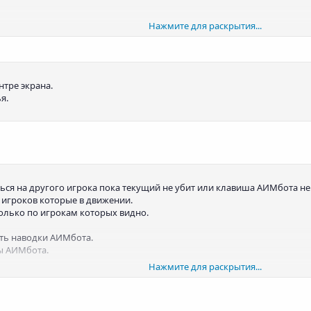
Нажмите для раскрытия...
 для лута.
воды.
нтре экрана.
ажения.
я.
аться на другого игрока пока текущий не убит или клавиша АИМбота не
я игроков которые в движении.
ь только по игрокам которых видно.
сть наводки АИМбота.
ты АИМбота.
Нажмите для раскрытия...