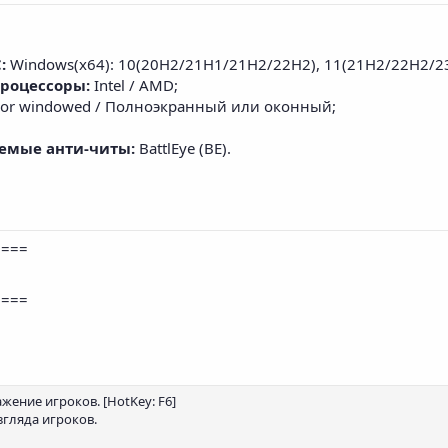
:
Windows(x64): 10(20H2/21H1/21H2/22H2), 11(21H2/22H2/2
процессоры:
Intel / AMD;
n or windowed / Полноэкранный или оконный;
аемые анти-читы:
BattlEye (BE).
====
====
ажение игроков. [HotKey: F6]
згляда игроков.