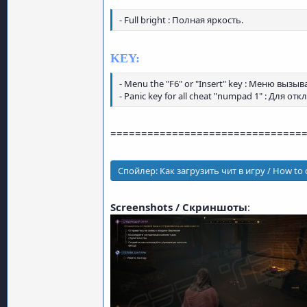
- Full bright : Полная яркость.
KEY:
- Menu the "F6" or "Insert" key : Меню вызыв
- Panic key for all cheat "numpad 1" : Для 
===============================
Спойлер:
Как загрузить чит в игру / How to
Screenshots / Скриншоты
: