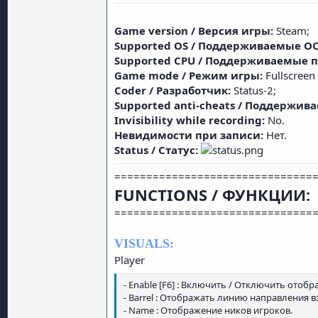
Game version / Версия игры:
Steam;
Supported OS / Поддерживаемые ОС
Supported CPU / Поддерживаемые 
Game mode / Режим игры:
Fullscree
Coder / Разработчик:
Status-2;
Supported anti-cheats / Поддержив
Invisibility while recording:
No.
Невидимости при записи:
Нет.
Status / Статус:
===============================
FUNCTIONS / ФУНКЦИИ:
===============================
VISUALS:
Player
- Enable [F6] : Включить / Отключить отобр
- Barrel : Отображать линию направления в
- Name : Отображение ников игроков.