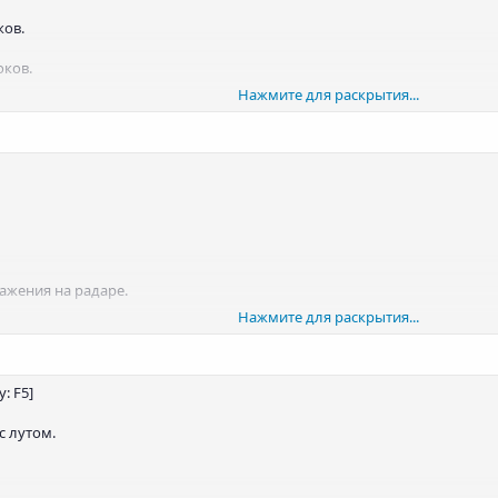
ков.
оков.
Нажмите для раскрытия...
ентре экрана.
ражения игроков.
ражения на радаре.
Нажмите для раскрытия...
е.
: F5]
с лутом.