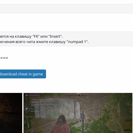
ается на клавишу "F6" или "Insert".
отключения всего чита жмите клавишу "numpad 1".
====
 download cheat in game