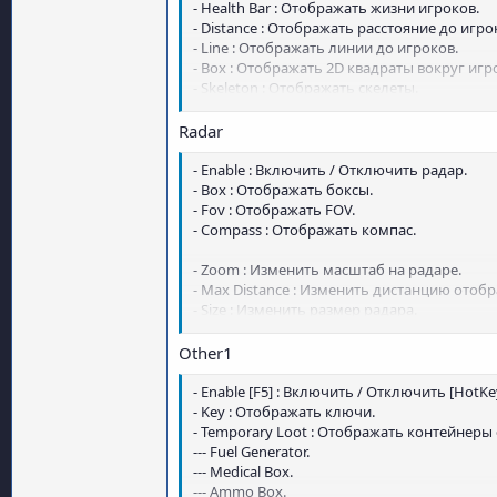
- Health Bar : Отображать жизни игроков.
- Distance : Отображать расстояние до игро
- Line : Отображать линии до игроков.
- Box : Отображать 2D квадраты вокруг игр
- Skeleton : Отображать скелеты.
- Ignore Dead : Игнорировать мертвых.
- Arrows : Отображать стрелки(игроков) в ц
Radar
- Max Distance : Изменить дальность отоб
- Enable : Включить / Отключить радар.
- Box : Отображать боксы.
- Fov : Отображать FOV.
- Compass : Отображать компас.
- Zoom : Изменить масштаб на радаре.
- Max Distance : Изменить дистанцию отоб
- Size : Изменить размер радара.
- Dot Type : Изменения типа точек на радар
Other1
- Enable [F5] : Включить / Отключить [HotKey
- Key : Отображать ключи.
- Temporary Loot : Отображать контейнеры 
--- Fuel Generator.
--- Medical Box.
--- Ammo Box.