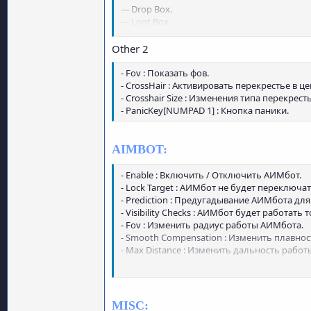
--- Drop Box.
--- Loot Box.
- Loot Container : отображение контейнеров
- Water Cistern : Отображать цистерну для 
Other 2
- Arrakis : Отображать червяков.
- Fov : Показать фов.
- Debug [NUMPAD8] : Debug.
- CrossHair : Активировать перекрестье в це
- Max Distance : Изменить дальность отобр
- Crosshair Size : Изменения типа перекресть
- PanicKey[NUMPAD 1] : Кнопка паники.
AIMBOT:
- Enable : Включить / Отключить АИМбот.
- Lock Target : АИМбот не будет переключ
- Prediction : Предугадывание АИМбота дл
- Visibility Checks : АИМбот будет работат
- Fov : Изменить радиус работы АИМбота.
- Smooth Compensation : Изменить плавно
- Max Distance : Изменить дальность рабо
- Key : Установить клавишу для работы.
- Bone : Выбор кости.
MISC: