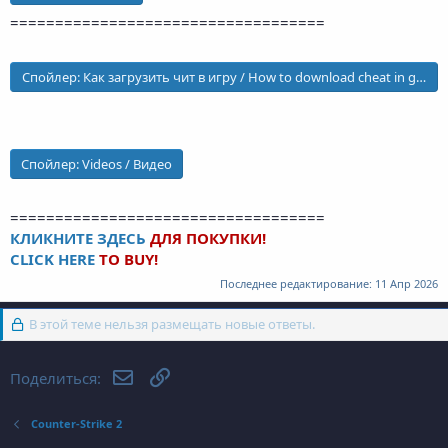
===================================
Спойлер:
Как загрузить чит в игру / How to download cheat in game
Спойлер:
Videos / Видео
===================================
КЛИКНИТЕ ЗДЕСЬ
ДЛЯ ПОКУПКИ!
CLICK HERE
TO BUY!
Последнее редактирование:
11 Апр 2026
В этой теме нельзя размещать новые ответы.
Электронная почта
Ссылка
Поделиться:
Counter-Strike 2