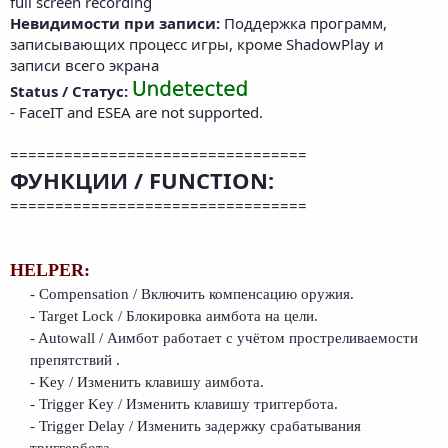
full screen recording
Невидимости при записи:
Поддержка программ,
записывающих процесс игры, кроме ShadowPlay и
записи всего экрана
Status / Статус:
- FaceIT and ESEA are not supported.
=================================
ФУНКЦИИ / FUNCTION:
=================================
HELPER:
- Compensation / Включить компенсацию оружия.
- Target Lock / Блокировка аимбота на цели.
- Autowall / Аимбот работает с учётом простреливаемости
препятствий .
- Key / Изменить клавишу аимбота.
- Trigger Key / Изменить клавишу триггербота.
- Trigger Delay / Изменить задержку срабатывания
триггербота.