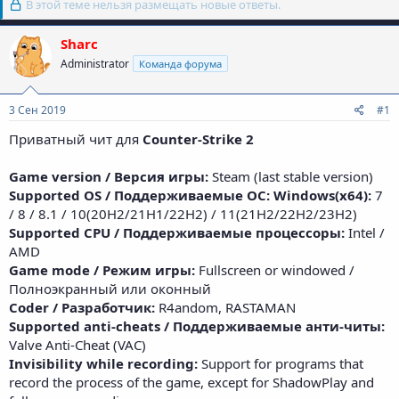
В этой теме нельзя размещать новые ответы.
Sharc
Administrator
Команда форума
3 Сен 2019
#1
Приватный чит для
Counter-Strike 2
Game version / Версия игры:
Steam (last stable version)
Supported OS / Поддерживаемые ОС: Windows(x64):
7
/ 8 / 8.1 / 10(20H2/21H1/22H2) / 11(21H2/22H2/23H2)
Supported CPU / Поддерживаемые процессоры:
Intel /
AMD
Game mode / Режим игры:
Fullscreen or windowed /
Полноэкранный или оконный
Coder / Разработчик:
R4andom, RASTAMAN
Supported anti-cheats / Поддерживаемые анти-читы:
Valve Anti-Cheat (VAC)
Invisibility while recording:
Support for programs that
record the process of the game, except for ShadowPlay and