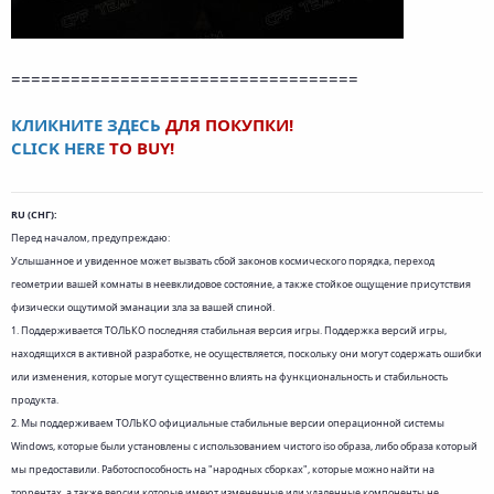
===================================
КЛИКНИТЕ ЗДЕСЬ
ДЛЯ ПОКУПКИ!
CLICK HERE
TO BUY!
RU (СНГ):
Перед началом, предупреждаю:
Услышанное и увиденное может вызвать сбой законов космического порядка, переход
геометрии вашей комнаты в неевклидовое состояние, а также стойкое ощущение присутствия
физически ощутимой эманации зла за вашей спиной.
1. Поддерживается ТОЛЬКО последняя стабильная версия игры. Поддержка версий игры,
находящихся в активной разработке, не осуществляется, поскольку они могут содержать ошибки
или изменения, которые могут существенно влиять на функциональность и стабильность
продукта.
2. Мы поддерживаем ТОЛЬКО официальные стабильные версии операционной системы
Windows, которые были установлены с использованием чистого iso образа, либо образа который
мы предоставили. Работоспособность на "народных сборках", которые можно найти на
торрентах, а также версии которые имеют измененные или удаленные компоненты не