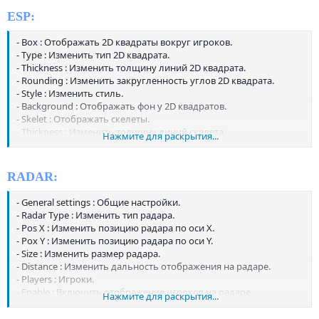
ESP:
- Box : Отображать 2D квадраты вокруг игроков.
- Type : Изменить тип 2D квадрата.
- Thickness : Изменить толщину линий 2D квадрата.
- Rounding : Изменить закругленность углов 2D квадрата.
- Style : Изменить стиль.
- Background : Отображать фон у 2D квадратов.
- Skelet : Отображать скелеты.
- Thickness : Изменить толщину линий скелета.
Нажмите для раскрытия...
- Is Filled : Закрашенный кружок.
- Head : Отображать кружок на голове.
- Distance : Отображать дистанцию.
RADAR:
- Name : Отображать имена.
- General settings : Общие настройки.
- Radar Type : Изменить тип радара.
- Pos X : Изменить позицию радара по оси X.
- Pox Y : Изменить позицию радара по оси Y.
- Size : Изменить размер радара.
- Distance : Изменить дальность отображения на радаре.
- Players : Игроки.
- Enable : Включить отображение игроков на радаре.
Нажмите для раскрытия...
- Point Clamp : Отображать игрока точкой.
- Point Type : Изменить тип точки.