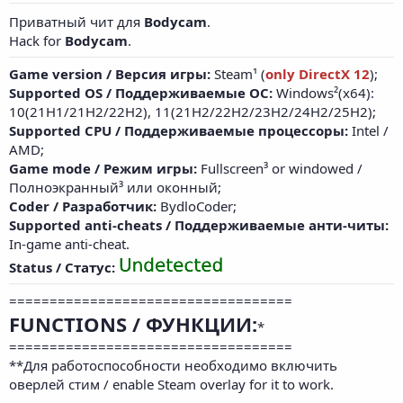
Приватный чит для
Bodycam
.
Hack for
Bodycam
.
Game version / Версия игры:
Steam¹ (
only DirectX 12
);
Supported OS / Поддерживаемые ОС:
Windows²(x64):
10(21H1/21H2/22H2), 11(21H2/22H2/23H2/24H2/25H2);
Supported CPU / Поддерживаемые процессоры:
Intel /
AMD;
Game mode / Режим игры:
Fullscreen³ or windowed /
Полноэкранный³ или оконный;
Coder / Разработчик:
BydloCoder;
Supported anti-cheats / Поддерживаемые анти-читы:
In-game anti-cheat.
Status / Статус:
===================================
FUNCTIONS / ФУНКЦИИ:
*
===================================
**Для работоспособности необходимо включить
оверлей стим / enable Steam overlay for it to work.