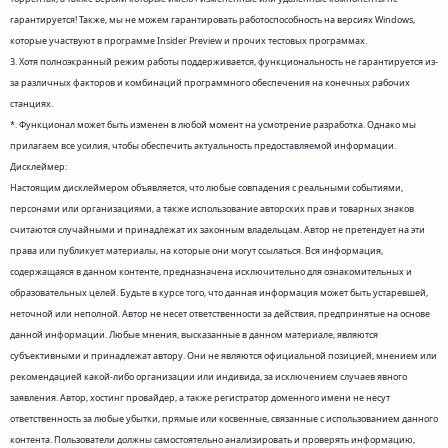
гарантируется! Также, мы не можем гарантировать работоспособность на версиях Windows,
которые участвуют в программе Insider Preview и прочих тестовых программах.
3. Хотя полноэкранный режим работы поддерживается, функциональность не гарантируется из-
за различных факторов и комбинаций программного обеспечения на конечных рабочих
станциях.
*. Функционал может быть изменен в любой момент на усмотрение разработка. Однако мы
прилагаем все усилия, чтобы обеспечить актуальность предоставляемой информации.
Дисклеймер:
Настоящим дисклеймером объявляется, что любые совпадения с реальными событиями,
персонами или организациями, а также использование авторских прав и товарных знаков
считаются случайными и принадлежат их законным владельцам. Автор не претендует на эти
права или публикует материалы, на которые они могут ссылаться. Вся информация,
содержащаяся в данном контенте, предназначена исключительно для ознакомительных и
образовательных целей. Будьте в курсе того, что данная информация может быть устаревшей,
неточной или неполной. Автор не несет ответственности за действия, предпринятые на основе
данной информации. Любые мнения, высказанные в данном материале, являются
субъективными и принадлежат автору. Они не являются официальной позицией, мнением или
рекомендацией какой-либо организации или индивида, за исключением случаев явного
заявления. Автор, хостинг провайдер, а также регистратор доменного имени не несут
ответственность за любые убытки, прямые или косвенные, связанные с использованием данного
контента. Пользователи должны самостоятельно анализировать и проверять информацию,