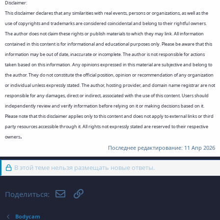
Disclaimer:
This disclaimer declares that any similarities with real events, persons or organizations, as well as the
use of copyrights and trademarks are considered coincidental and belong to their rightful owners.
The author does not claim these rights or publish materials to which they may link. All information
contained in this content is for informational and educational purposes only. Please be aware that this
information may be out of date, inaccurate or incomplete. The author is not responsible for actions
taken based on this information. Any opinions expressed in this material are subjective and belong to
the author. They do not constitute the official position, opinion or recommendation of any organization
or individual unless expressly stated. The author, hosting provider, and domain name registrar are not
responsible for any damages, direct or indirect, associated with the use of this content. Users should
independently review and verify information before relying on it or making decisions based on it.
Please note that this disclaimer applies only to this content and does not apply to external links or third
party resources accessible through it. All rights not expressly stated are reserved to their respective
.
owners
Последнее редактирование:
11 Апр 2026
В этой теме нельзя размещать новые ответы.
Электронная почта
Ссылка
Поделиться:
Bodycam