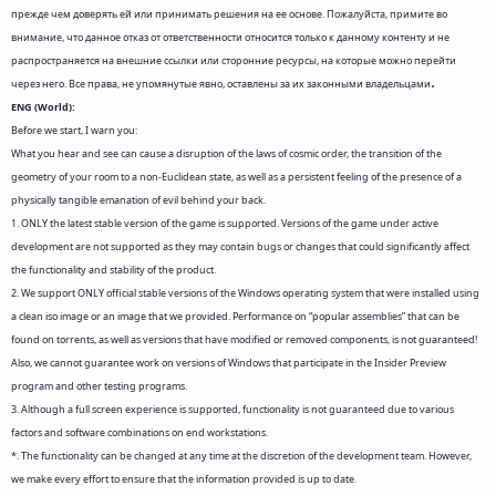
прежде чем доверять ей или принимать решения на ее основе. Пожалуйста, примите во
внимание, что данное отказ от ответственности относится только к данному контенту и не
распространяется на внешние ссылки или сторонние ресурсы, на которые можно перейти
.
через него. Все права, не упомянутые явно, оставлены за их законными владельцами
ENG (World):
Before we start, I warn you:
What you hear and see can cause a disruption of the laws of cosmic order, the transition of the
geometry of your room to a non-Euclidean state, as well as a persistent feeling of the presence of a
physically tangible emanation of evil behind your back.
1. ONLY the latest stable version of the game is supported. Versions of the game under active
development are not supported as they may contain bugs or changes that could significantly affect
the functionality and stability of the product.
2. We support ONLY official stable versions of the Windows operating system that were installed using
a clean iso image or an image that we provided. Performance on “popular assemblies” that can be
found on torrents, as well as versions that have modified or removed components, is not guaranteed!
Also, we cannot guarantee work on versions of Windows that participate in the Insider Preview
program and other testing programs.
3. Although a full screen experience is supported, functionality is not guaranteed due to various
factors and software combinations on end workstations.
*. The functionality can be changed at any time at the discretion of the development team. However,
we make every effort to ensure that the information provided is up to date.