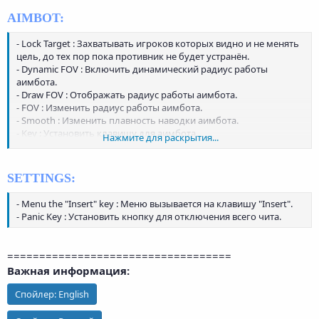
- Point Size : Изменить размер точки.
AIMBOT:
- Lock Target : Захватывать игроков которых видно и не менять
цель, до тех пор пока противник не будет устранён.
- Dynamic FOV : Включить динамический радиус работы
аимбота.
- Draw FOV : Отображать радиус работы аимбота.
- FOV : Изменить радиус работы аимбота.
- Smooth : Изменить плавность наводки аимбота.
- Key : Установить клавишу для аимбота.
Нажмите для раскрытия...
- Enable : Включить аимбоит на игроков.
- Only Visible : Аимбот будет срабатывать только на тех кто в
зоне видимости.
SETTINGS:
- Priority : Выбрать приоритет работы аимбота.
- Selected Bone : Выбрать часть тела для аимбота.
- Menu the "Insert" key : Меню вызывается на клавишу "Insert".
- Panic Key : Установить кнопку для отключения всего чита.
===================================
Важная информация:
Спойлер:
English