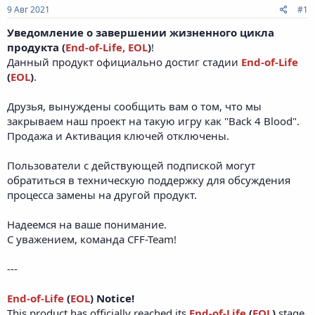
9 Авг 2021
#1
Уведомление о завершении жизненного цикла
продукта (
End-of-Life, EOL
)
!
Данный продукт официально достиг стадии
End-of-Life
(
EOL
)
.
Друзья, вынуждены сообщить вам о том, что мы
закрываем наш проект на такую игру как "Back 4 Blood".
Продажа и Активация ключей отключены.
Пользователи с действующей подпиской могут
обратиться в техническую поддержку для обсуждения
процесса замены на другой продукт.
Надеемся на ваше понимание.
С уважением, команда CFF-Team!
---
End-of-Life
(
EOL
) Notice!
This product has officially reached its
End-of-Life
(
EOL
)
stage.